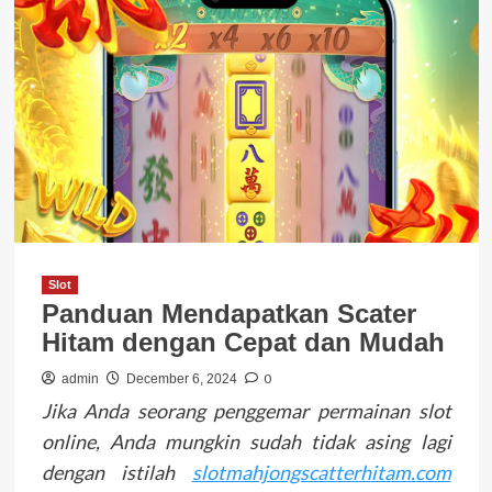
Slot
Panduan Mendapatkan Scater
Hitam dengan Cepat dan Mudah
0
admin
December 6, 2024
Jika Anda seorang penggemar permainan slot
online, Anda mungkin sudah tidak asing lagi
dengan istilah
slotmahjongscatterhitam.com