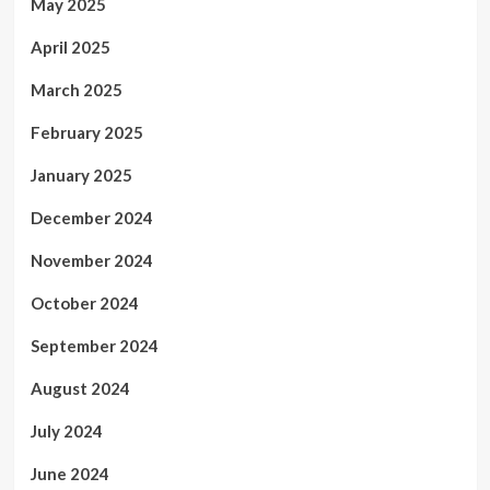
May 2025
April 2025
March 2025
February 2025
January 2025
December 2024
November 2024
October 2024
September 2024
August 2024
July 2024
June 2024