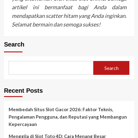
artikel ini bermanfaat bagi Anda dalam
mendapatkan scatter hitam yang Anda inginkan.
Selamat bermain dan semoga sukses!
Search
Search
Recent Posts
Membedah Situs Slot Gacor 2026: Faktor Teknis,
Pengalaman Pengguna, dan Reputasi yang Membangun
Kepercayaan
Menggila di Slot Toto 4D: Cara Menang Besar