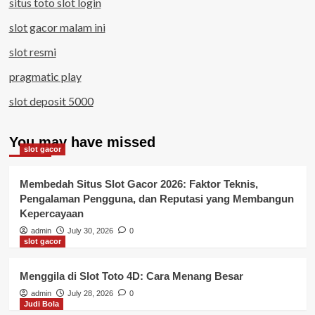
situs toto slot login
slot gacor malam ini
slot resmi
pragmatic play
slot deposit 5000
You may have missed
slot gacor
Membedah Situs Slot Gacor 2026: Faktor Teknis,
Pengalaman Pengguna, dan Reputasi yang Membangun
Kepercayaan
admin
July 30, 2026
0
slot gacor
Menggila di Slot Toto 4D: Cara Menang Besar
admin
July 28, 2026
0
Judi Bola