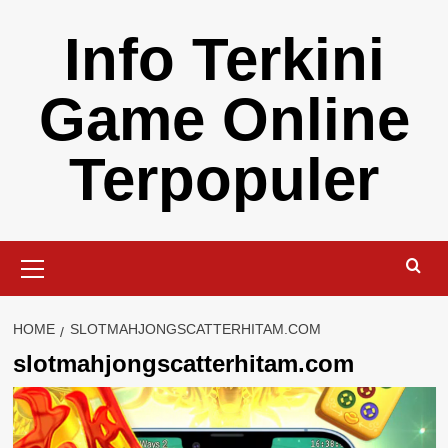
Skip
Info Terkini
to
content
Game Online
Terpopuler
Primary
Menu
HOME
SLOTMAHJONGSCATTERHITAM.COM
slotmahjongscatterhitam.com