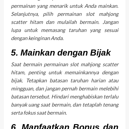
permainan yang menarik untuk Anda mainkan.
Selanjutnya, pilih permainan slot mahjong
scatter hitam dan mulailah bermain. Jangan
lupa untuk memasang taruhan yang sesuai
dengan keinginan Anda.
5. Mainkan dengan Bijak
Saat bermain permainan slot mahjong scatter
hitam, penting untuk memainkannya dengan
bijak. Tetapkan batasan taruhan harian atau
mingguan, dan jangan pernah bermain melebihi
batasan tersebut. Hindari menghabiskan terlalu
banyak uang saat bermain, dan tetaplah tenang
serta fokus saat bermain.
6. Manfaatkan Bonus dan