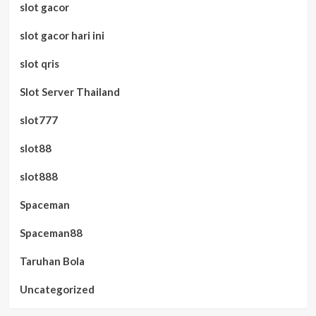
slot gacor
slot gacor hari ini
slot qris
Slot Server Thailand
slot777
slot88
slot888
Spaceman
Spaceman88
Taruhan Bola
Uncategorized