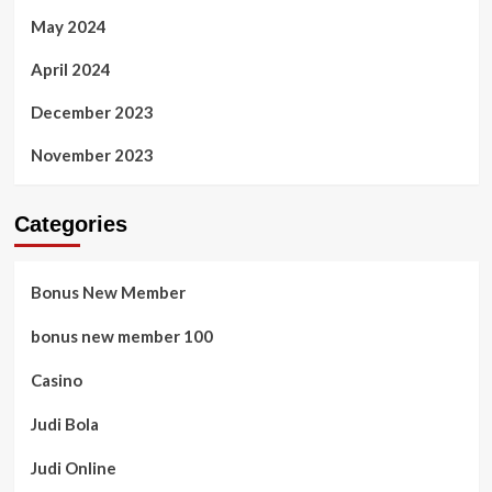
May 2024
April 2024
December 2023
November 2023
Categories
Bonus New Member
bonus new member 100
Casino
Judi Bola
Judi Online