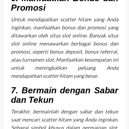
Promosi
Untuk mendapatkan scatter hitam yang Anda
inginkan, manfaatkan bonus dan promosi yang
ditawarkan oleh situs slot online. Banyak situs
slot online menawarkan berbagai bonus dan
promosi, seperti bonus deposit, bonus referral,
atau turnamen slot. Manfaatkan kesempatan ini
untuk meningkatkan peluang Anda
mendapatkan scatter hitam yang besar.
7. Bermain dengan Sabar
dan Tekun
Terakhir, bermainlah dengan sabar dan tekun
saat mencari scatter hitam yang Anda inginkan.
Sebagai simbol khusus dalam permainan slot,