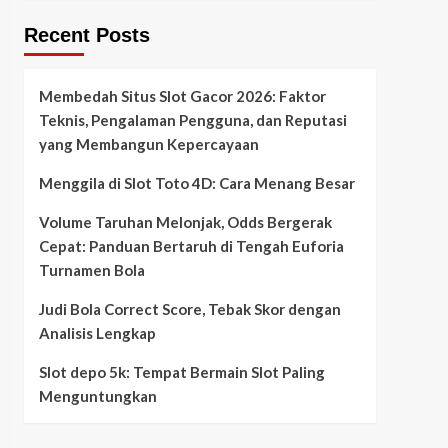
Recent Posts
Membedah Situs Slot Gacor 2026: Faktor
Teknis, Pengalaman Pengguna, dan Reputasi
yang Membangun Kepercayaan
Menggila di Slot Toto 4D: Cara Menang Besar
Volume Taruhan Melonjak, Odds Bergerak
Cepat: Panduan Bertaruh di Tengah Euforia
Turnamen Bola
Judi Bola Correct Score, Tebak Skor dengan
Analisis Lengkap
Slot depo 5k: Tempat Bermain Slot Paling
Menguntungkan