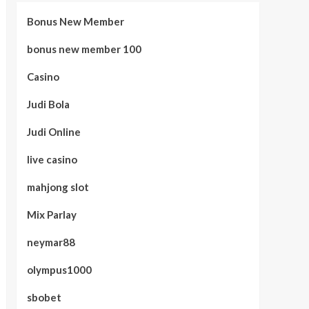
Bonus New Member
bonus new member 100
Casino
Judi Bola
Judi Online
live casino
mahjong slot
Mix Parlay
neymar88
olympus1000
sbobet