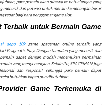
akjubkan, para pemain akan dibawa ke petualangan yang
ang menarik dan potensi untuk meraih kemenangan besar
ng tepat bagi para penggemar game slot.
t Terbaik untuk Bermain Game
mal depo 10k
game spaceman online terbaik yang
dari Pragmatic Play. Dengan tampilan yang menarik dan
ra pemain dapat dengan mudah menemukan permainan
ermain yang menyenangkan. Selain itu, SPACEMAN juga
esional dan responsif, sehingga para pemain dapat
reka butuhkan kapan pun dibutuhkan.
Provider Game Terkemuka di
e