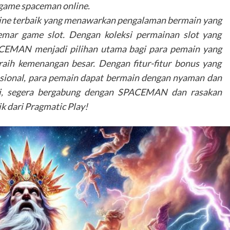
game spaceman online.
ne terbaik yang menawarkan pengalaman bermain yang
mar game slot. Dengan koleksi permainan slot yang
SPACEMAN menjadi pilihan utama bagi para pemain yang
aih kemenangan besar. Dengan fitur-fitur bonus yang
sional, para pemain dapat bermain dengan nyaman dan
i, segera bergabung dengan SPACEMAN dan rasakan
k dari Pragmatic Play!