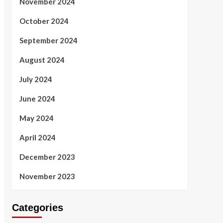
November 2024
October 2024
September 2024
August 2024
July 2024
June 2024
May 2024
April 2024
December 2023
November 2023
Categories