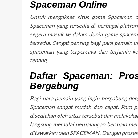
Spaceman Online
Untuk mengakses situs game Spaceman on
Spaceman yang tersedia di berbagai platfor
segera masuk ke dalam dunia game spacema
tersedia. Sangat penting bagi para pemain
spaceman yang terpercaya dan terjamin k
tenang.
Daftar Spaceman: Pro
Bergabung
Bagi para pemain yang ingin bergabung deng
Spaceman sangat mudah dan cepat. Para pe
disediakan oleh situs tersebut dan melakukan
langsung memulai petualangan bermain mere
ditawarkan oleh SPACEMAN. Dengan proses d