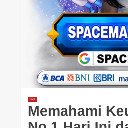
Slot
Memahami Keu
No 1 Hari Ini 