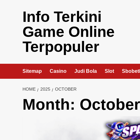
Skip
to
Info Terkini
content
Game Online
Terpopuler
Sitemap
Casino
Judi Bola
Slot
Sbobet
HOME
2025
OCTOBER
Month:
October