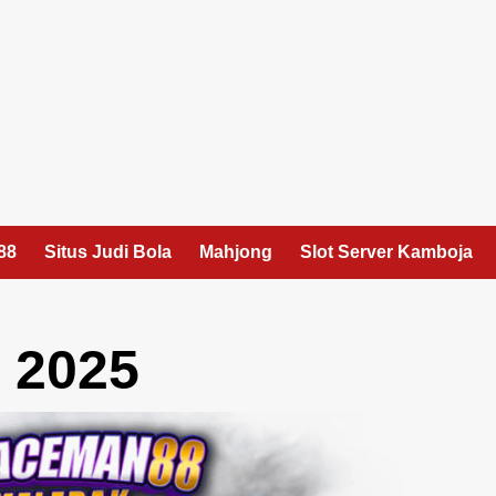
88
Situs Judi Bola
Mahjong
Slot Server Kamboja
 2025