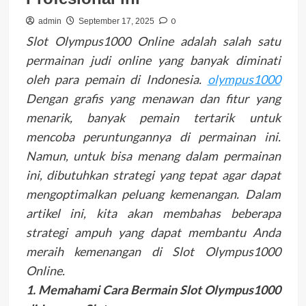
0
admin
September 17, 2025
Slot Olympus1000 Online adalah salah satu
permainan judi online yang banyak diminati
oleh para pemain di Indonesia.
olympus1000
Dengan grafis yang menawan dan fitur yang
menarik, banyak pemain tertarik untuk
mencoba peruntungannya di permainan ini.
Namun, untuk bisa menang dalam permainan
ini, dibutuhkan strategi yang tepat agar dapat
mengoptimalkan peluang kemenangan. Dalam
artikel ini, kita akan membahas beberapa
strategi ampuh yang dapat membantu Anda
meraih kemenangan di Slot Olympus1000
Online.
1. Memahami Cara Bermain Slot Olympus1000