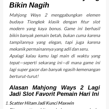
Bikin Nagih
Mahjong Ways 2 menggabungkan elemen
budaya Tiongkok klasik dengan fitur slot
modern yang kaya bonus. Game ini berhasil
bikin banyak pemain betah, bukan cuma karena
tampilannya yang elegan, tapi juga karena
mekanik permainannya yang adil dan seru.
Apalagi kalau kamu lagi main di waktu yang
tepat—seperti sekarang ini—di mana game ini
lagi super gacor dan banyak ngasih kemenangan
berturut-turut!
Alasan Mahjong Ways 2 Lagi
Jadi Slot Favorit Pemain Hari Ini
Scatter Hitam Jadi Kunci Maxwin