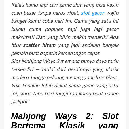
Kalau kamu lagi cari game slot yang bisa kasih
cuan besar tanpa harus ribet,
slot gacor
wajib
banget kamu coba hari ini. Game yang satu ini
bukan cuma populer, tapi juga lagi gacor
maksimal! Dan yang bikin makin menarik? Ada
fitur
scatter hitam
yang jadi andalan banyak
pemain buat dapetin kemenangan cepat.
Slot Mahjong Ways 2 memang punya daya tarik
tersendiri — mulai dari desainnya yang klasik
modern, hingga peluang menang yang luar biasa.
Yuk, kenalan lebih dekat sama game yang satu
ini, siapa tahu hari ini giliran kamu buat panen
jackpot!
Mahjong Ways 2: Slot
Bertema Klasik yang