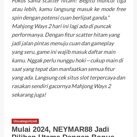
Fokus sama scatter hitam! Begitu muncul tiga
atau lebih, kamu langsung masuk ke mode free
spin dengan potensi cuan berlipat ganda."
Mahjong Ways 2 hari ini lagi ada di puncak
performanya. Dengan fitur scatter hitam yang
jadi jalan pintas menuju cuan dan gameplay
yang seru, game ini wajib masuk daftar main
kamu. Nggak perlu nunggu hoki—cukup main di
saat yang tepat dan manfaatkan semua fitur
yang ada. Langsung cek situs slot terpercaya dan
rasakan sendiri gacornya Mahjong Ways 2
sekarang juga!
Uncategorized
Mulai 2024, NEYMAR88 Jadi