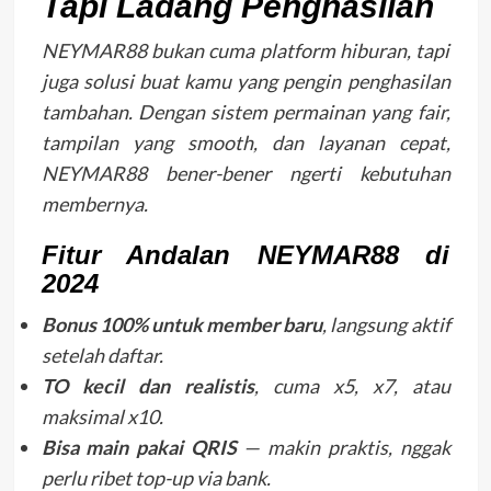
Tapi Ladang Penghasilan
NEYMAR88 bukan cuma platform hiburan, tapi
juga solusi buat kamu yang pengin penghasilan
tambahan. Dengan sistem permainan yang fair,
tampilan yang smooth, dan layanan cepat,
NEYMAR88 bener-bener ngerti kebutuhan
membernya.
Fitur Andalan NEYMAR88 di
2024
Bonus 100% untuk member baru
, langsung aktif
setelah daftar.
TO kecil dan realistis
, cuma x5, x7, atau
maksimal x10.
Bisa main pakai QRIS
— makin praktis, nggak
perlu ribet top-up via bank.