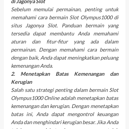
di Jagonya Slot
Sebelum memulai permainan, penting untuk
memahami cara bermain Slot Olympus1000 di
situs Jagonya Slot. Panduan bermain yang
tersedia dapat membantu Anda memahami
aturan dan fitur-fitur yang ada dalam
permainan. Dengan memahami cara bermain
dengan baik, Anda dapat meningkatkan peluang
kemenangan Anda.
2. Menetapkan Batas Kemenangan dan
Kerugian
Salah satu strategi penting dalam bermain Slot
Olympus1000 Online adalah menetapkan batas
kemenangan dan kerugian. Dengan menetapkan
batas ini, Anda dapat mengontrol keuangan
Anda dan menghindari kerugian besar. Jika Anda