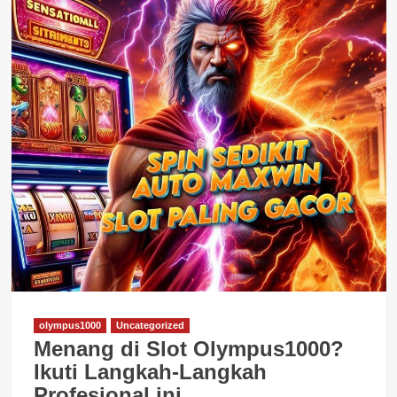
olympus1000
Uncategorized
Menang di Slot Olympus1000?
Ikuti Langkah-Langkah
Profesional ini