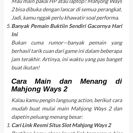
Mau main pakai HP atau laptop? Mahjong Ways
2 bisa dibuka dengan lancar di semua perangkat.
Jadi, kamu nggak perlu khawatir soal performa.
Banyak Pemain Buktiin Sendiri Gacornya Hari
Ini
Bukan cuma rumor—banyak pemain yang
berhasil tarik cuan dari game ini dalam beberapa
jam terakhir. Artinya, ini waktu yang pas banget
buat ikutan!
Cara Main dan Menang di
Mahjong Ways 2
Kalau kamu pengin langsung action, berikut cara
mudah buat mulai main Mahjong Ways 2 dan
dapetin peluang menang besar:
Cari Link Resmi Situs Slot Mahjong Ways 2