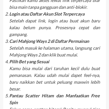
Pastikan kamu akses lewat link terpercaya biar
bisa main tanpa gangguan dan anti-blokir.
Login atau Daftar Akun Slot Terpercaya
Setelah dapat link, login atau buat akun baru
kalau belum punya. Prosesnya cepat dan
gampang.
Cari Mahjong Ways 2 di Daftar Permainan
Setelah masuk ke halaman utama, langsung cari
Mahjong Ways 2 dan klik buat mulai.
Pilih Bet yang Sesuai
Kamu bisa mulai dari taruhan kecil dulu buat
pemanasan. Kalau udah mulai dapet feel-nya,
baru naikkan bet untuk peluang maxwin lebih
besar.
Pantau Scatter Hitam dan Manfaatkan Free
Spin