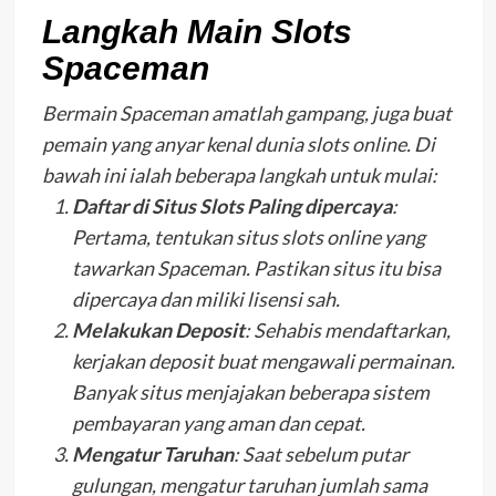
Langkah Main Slots
Spaceman
Bermain Spaceman amatlah gampang, juga buat
pemain yang anyar kenal dunia slots online. Di
bawah ini ialah beberapa langkah untuk mulai:
Daftar di Situs Slots Paling dipercaya
:
Pertama, tentukan situs slots online yang
tawarkan Spaceman. Pastikan situs itu bisa
dipercaya dan miliki lisensi sah.
Melakukan Deposit
: Sehabis mendaftarkan,
kerjakan deposit buat mengawali permainan.
Banyak situs menjajakan beberapa sistem
pembayaran yang aman dan cepat.
Mengatur Taruhan
: Saat sebelum putar
gulungan, mengatur taruhan jumlah sama