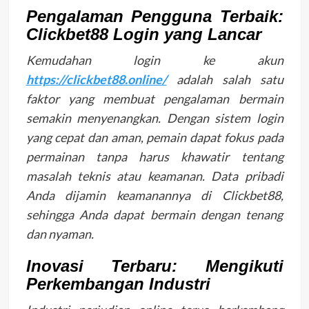
Pengalaman Pengguna Terbaik:
Clickbet88 Login yang Lancar
Kemudahan login ke akun
https://clickbet88.online/
adalah salah satu
faktor yang membuat pengalaman bermain
semakin menyenangkan. Dengan sistem login
yang cepat dan aman, pemain dapat fokus pada
permainan tanpa harus khawatir tentang
masalah teknis atau keamanan. Data pribadi
Anda dijamin keamanannya di Clickbet88,
sehingga Anda dapat bermain dengan tenang
dan nyaman.
Inovasi Terbaru: Mengikuti
Perkembangan Industri