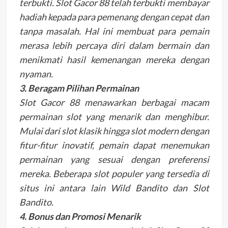
terbukti. Slot Gacor 88 telah terbukti membayar
hadiah kepada para pemenang dengan cepat dan
tanpa masalah. Hal ini membuat para pemain
merasa lebih percaya diri dalam bermain dan
menikmati hasil kemenangan mereka dengan
nyaman.
3. Beragam Pilihan Permainan
Slot Gacor 88 menawarkan berbagai macam
permainan slot yang menarik dan menghibur.
Mulai dari slot klasik hingga slot modern dengan
fitur-fitur inovatif, pemain dapat menemukan
permainan yang sesuai dengan preferensi
mereka. Beberapa slot populer yang tersedia di
situs ini antara lain Wild Bandito dan Slot
Bandito.
4. Bonus dan Promosi Menarik