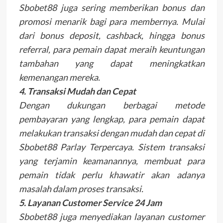
Sbobet88 juga sering memberikan bonus dan
promosi menarik bagi para membernya. Mulai
dari bonus deposit, cashback, hingga bonus
referral, para pemain dapat meraih keuntungan
tambahan yang dapat meningkatkan
kemenangan mereka.
4. Transaksi Mudah dan Cepat
Dengan dukungan berbagai metode
pembayaran yang lengkap, para pemain dapat
melakukan transaksi dengan mudah dan cepat di
Sbobet88 Parlay Terpercaya. Sistem transaksi
yang terjamin keamanannya, membuat para
pemain tidak perlu khawatir akan adanya
masalah dalam proses transaksi.
5. Layanan Customer Service 24 Jam
Sbobet88 juga menyediakan layanan customer