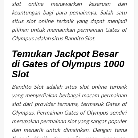
slot online menawarkan keseruan dan
keuntungan bagi para pemainnya. Salah satu
situs slot online terbaik yang dapat menjadi
pilihan untuk memainkan permainan Gates of
Olympus adalah situs Bandito Slot.
Temukan Jackpot Besar
di Gates of Olympus 1000
Slot
Bandito Slot adalah situs slot online terbaik
yang menyediakan berbagai macam permainan
slot dari provider ternama, termasuk Gates of
Olympus. Permainan Gates of Olympus sendiri
merupakan permainan slot yang sangat populer
dan menarik untuk dimainkan. Dengan tema