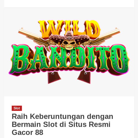
Slot
Raih Keberuntungan dengan
Bermain Slot di Situs Resmi
Gacor 88