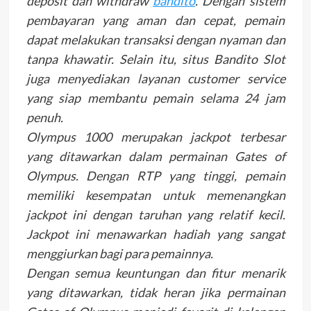
deposit dan withdraw
bandito
. Dengan sistem
pembayaran yang aman dan cepat, pemain
dapat melakukan transaksi dengan nyaman dan
tanpa khawatir. Selain itu, situs Bandito Slot
juga menyediakan layanan customer service
yang siap membantu pemain selama 24 jam
penuh.
Olympus 1000 merupakan jackpot terbesar
yang ditawarkan dalam permainan Gates of
Olympus. Dengan RTP yang tinggi, pemain
memiliki kesempatan untuk memenangkan
jackpot ini dengan taruhan yang relatif kecil.
Jackpot ini menawarkan hadiah yang sangat
menggiurkan bagi para pemainnya.
Dengan semua keuntungan dan fitur menarik
yang ditawarkan, tidak heran jika permainan