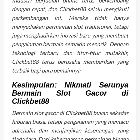
Industri perjudian online terus berkembang
dengan cepat, dan Clickbet88 selalu mengikuti
perkembangan ini. Mereka tidak hanya
menyediakan permainan slot tradisional, tetapi
juga menghadirkan inovasi baru yang membuat
pengalaman bermain semakin menarik. Dengan
teknologi terbaru dan fitur-fitur mutakhir,
Clickbet88 terus berusaha memberikan yang
terbaik bagi para pemainnya.
Kesimpulan: Nikmati Serunya
Bermain Slot Gacor di
Clickbet88
Bermain slot gacor di Clickbet88 bukan sekadar
hiburan biasa, tetapi pengalaman yang memacu
adrenalin dan menjanjikan kesenangan yang
tiada tara. Dari keberagaman permainan hingga