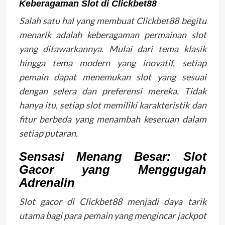
Keberagaman Slot di Clickbet88
Salah satu hal yang membuat Clickbet88 begitu
menarik adalah keberagaman permainan slot
yang ditawarkannya. Mulai dari tema klasik
hingga tema modern yang inovatif, setiap
pemain dapat menemukan slot yang sesuai
dengan selera dan preferensi mereka. Tidak
hanya itu, setiap slot memiliki karakteristik dan
fitur berbeda yang menambah keseruan dalam
setiap putaran.
Sensasi Menang Besar: Slot
Gacor yang Menggugah
Adrenalin
Slot gacor di Clickbet88 menjadi daya tarik
utama bagi para pemain yang mengincar jackpot