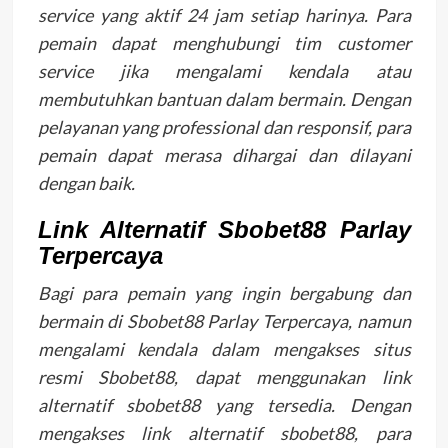
service yang aktif 24 jam setiap harinya. Para
pemain dapat menghubungi tim customer
service jika mengalami kendala atau
membutuhkan bantuan dalam bermain. Dengan
pelayanan yang professional dan responsif, para
pemain dapat merasa dihargai dan dilayani
dengan baik.
Link Alternatif Sbobet88 Parlay
Terpercaya
Bagi para pemain yang ingin bergabung dan
bermain di Sbobet88 Parlay Terpercaya, namun
mengalami kendala dalam mengakses situs
resmi Sbobet88, dapat menggunakan link
alternatif sbobet88 yang tersedia. Dengan
mengakses link alternatif sbobet88, para