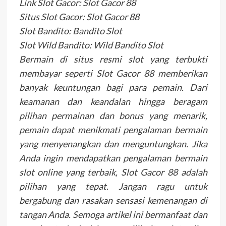
Link Slot Gacor: Slot Gacor 88
Situs Slot Gacor: Slot Gacor 88
Slot Bandito: Bandito Slot
Slot Wild Bandito: Wild Bandito Slot
Bermain di situs resmi slot yang terbukti
membayar seperti Slot Gacor 88 memberikan
banyak keuntungan bagi para pemain. Dari
keamanan dan keandalan hingga beragam
pilihan permainan dan bonus yang menarik,
pemain dapat menikmati pengalaman bermain
yang menyenangkan dan menguntungkan. Jika
Anda ingin mendapatkan pengalaman bermain
slot online yang terbaik, Slot Gacor 88 adalah
pilihan yang tepat. Jangan ragu untuk
bergabung dan rasakan sensasi kemenangan di
tangan Anda. Semoga artikel ini bermanfaat dan