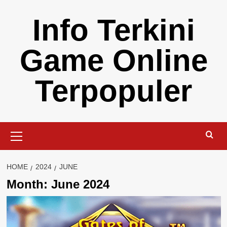
Skip
Info Terkini
to
content
Game Online
Terpopuler
Primary
Menu
HOME
2024
JUNE
Month:
June 2024