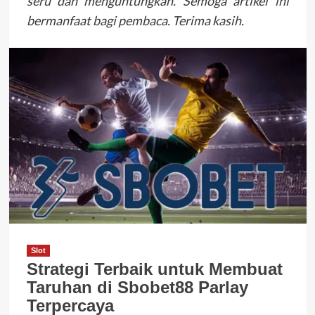
seru dan menguntungkan. Semoga artikel ini
bermanfaat bagi pembaca. Terima kasih.
Slot
Strategi Terbaik untuk Membuat
Taruhan di Sbobet88 Parlay
Terpercaya