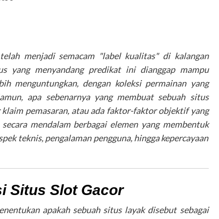
telah menjadi semacam "label kualitas" di kalangan
tus yang menyandang predikat ini dianggap mampu
ih menguntungkan, dengan koleksi permainan yang
Namun, apa sebenarnya yang membuat sebuah situs
 klaim pemasaran, atau ada faktor-faktor objektif yang
s secara mendalam berbagai elemen yang membentuk
i aspek teknis, pengalaman pengguna, hingga kepercayaan
i Situs Slot Gacor
enentukan apakah sebuah situs layak disebut sebagai