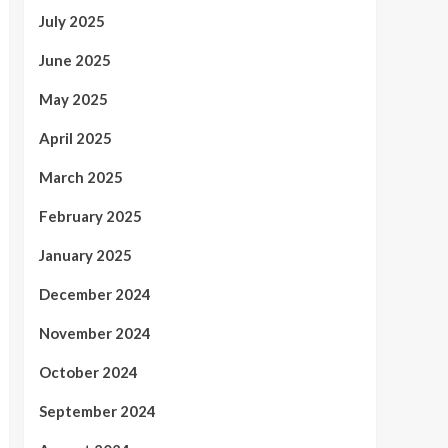
July 2025
June 2025
May 2025
April 2025
March 2025
February 2025
January 2025
December 2024
November 2024
October 2024
September 2024