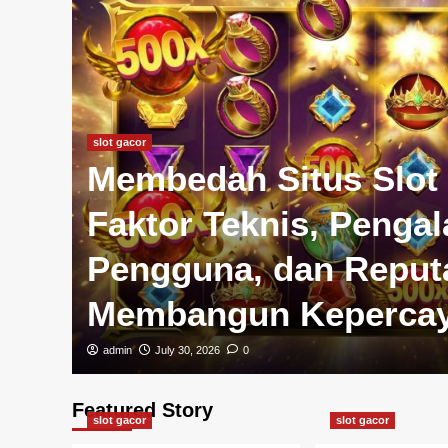
slot gacor
Membedah Situs Slot 
Faktor Teknis, Penga
Pengguna, dan Reput
Membangun Keperca
admin
July 30, 2026
0
Featured Story
slot gacor
slot gacor