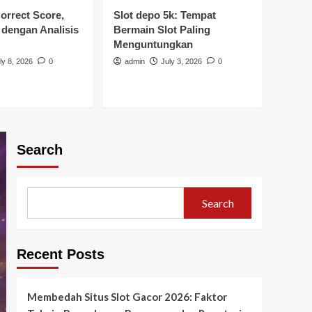
Menguntungkan
orrect Score,
Slot depo 5k: Tempat
5
 dengan Analisis
Bermain Slot Paling
Menguntungkan
slot gacor
Membedah Situs Slot
ly 8, 2026
0
admin
July 3, 2026
0
Gacor 2026: Faktor
Teknis, Pengalaman
1
Pengguna, dan
Reputasi yang
Membangun
slot gacor
Kepercayaan
Menggila di Slot Toto
Search
4D: Cara Menang Besar
2
Judi Bola
Search
Volume Taruhan
Melonjak, Odds
Bergerak Cepat:
3
Panduan Bertaruh di
Recent Posts
Tengah Euforia
Judi Bola
Turnamen Bola
Judi Bola Correct
Membedah Situs Slot Gacor 2026: Faktor
Score, Tebak Skor