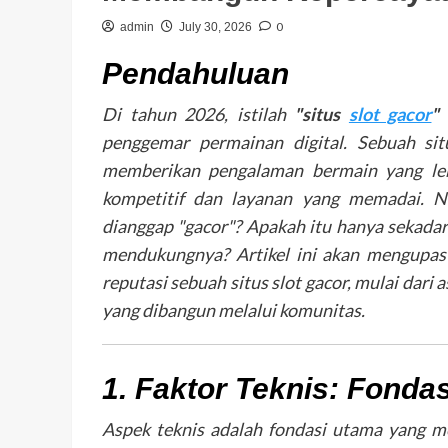
0
admin
July 30, 2026
Pendahuluan
Di tahun 2026, istilah
"situs
slot gacor
"
penggemar permainan digital. Sebuah si
memberikan pengalaman bermain yang leb
kompetitif dan layanan yang memadai. 
dianggap "gacor"? Apakah itu hanya sekadar
mendukungnya? Artikel ini akan mengupa
reputasi sebuah situs slot gacor, mulai dar
yang dibangun melalui komunitas.
1. Faktor Teknis: Fondas
Aspek teknis adalah fondasi utama yang m