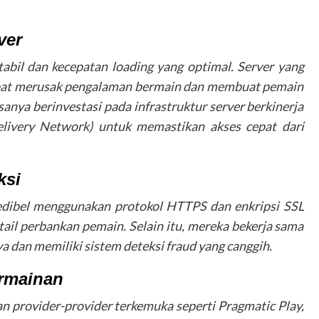
ver
abil dan kecepatan loading yang optimal. Server yang
apat merusak pengalaman bermain dan membuat pemain
asanya berinvestasi pada infrastruktur server berkinerja
livery Network) untuk memastikan akses cepat dari
ksi
redibel menggunakan protokol HTTPS dan enkripsi SSL
tail perbankan pemain. Selain itu, mereka bekerja sama
 dan memiliki sistem deteksi fraud yang canggih.
ermainan
an provider-provider terkemuka seperti Pragmatic Play,