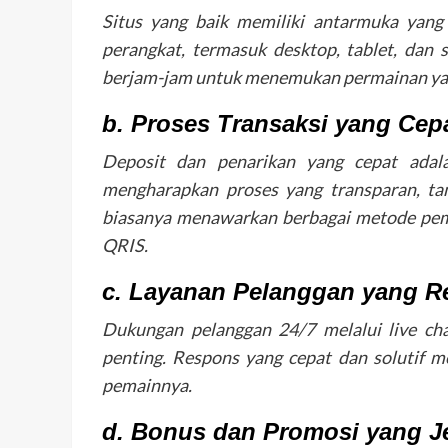
Situs yang baik memiliki antarmuka yang 
perangkat, termasuk desktop, tablet, dan
berjam-jam untuk menemukan permainan yan
b. Proses Transaksi yang Cep
Deposit dan penarikan yang cepat adala
mengharapkan proses yang transparan, tan
biasanya menawarkan berbagai metode pemb
QRIS.
c. Layanan Pelanggan yang R
Dukungan pelanggan 24/7 melalui live chat
penting. Respons yang cepat dan solutif 
pemainnya.
d. Bonus dan Promosi yang J