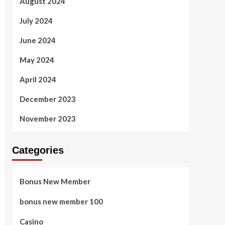
August 2024
July 2024
June 2024
May 2024
April 2024
December 2023
November 2023
Categories
Bonus New Member
bonus new member 100
Casino