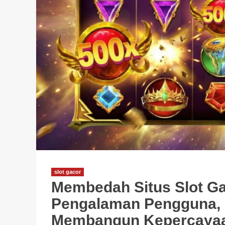
slot gacor
Membedah Situs Slot Gac
Pengalaman Pengguna, 
Membangun Kepercaya