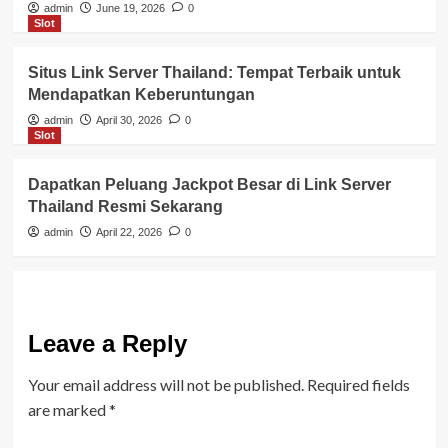
admin
June 19, 2026
0
Slot
Situs Link Server Thailand: Tempat Terbaik untuk
Mendapatkan Keberuntungan
admin
April 30, 2026
0
Slot
Dapatkan Peluang Jackpot Besar di Link Server
Thailand Resmi Sekarang
admin
April 22, 2026
0
Leave a Reply
Your email address will not be published.
Required fields
are marked
*