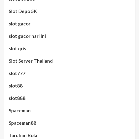
Slot Depo 5K
slot gacor
slot gacor hari ini
slot qris
Slot Server Thailand
slot777
slot88
slot888
Spaceman
Spaceman88
Taruhan Bola