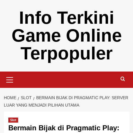
Skip
Info Terkini
to
content
Game Online
Terpopuler
Primary
Menu
HOME
SLOT
BERMAIN BIJAK DI PRAGMATIC PLAY: SERVER
LUAR YANG MENJADI PILIHAN UTAMA
Slot
Bermain Bijak di Pragmatic Play: