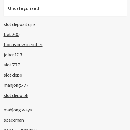
Uncategorized
slot deposit qris
bet 200
bonus new member
joker123
slot 777
slot depo
mahjong777
slot depo 5k
mahjong ways
spaceman
depo 25 bonus 25