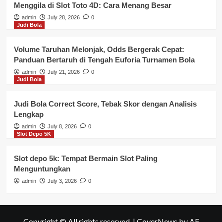
Menggila di Slot Toto 4D: Cara Menang Besar
admin
July 28, 2026
0
Judi Bola
Volume Taruhan Melonjak, Odds Bergerak Cepat:
Panduan Bertaruh di Tengah Euforia Turnamen Bola
admin
July 21, 2026
0
Judi Bola
Judi Bola Correct Score, Tebak Skor dengan Analisis
Lengkap
admin
July 8, 2026
0
Slot Depo 5K
Slot depo 5k: Tempat Bermain Slot Paling
Menguntungkan
admin
July 3, 2026
0
Copyright © All rights reserved.
|
CoverNews
by AF