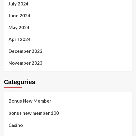
July 2024
June 2024
May 2024
April 2024
December 2023
November 2023
Categories
Bonus New Member
bonus new member 100
Casino