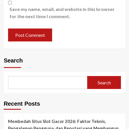
Save my name, email, and website in this browser
for the next time I comment.
Search
Search
Recent Posts
Membedah Situs Slot Gacor 2026: Faktor Teknis,
Pengalaman Pengguna, dan Reputasi yang Membangun