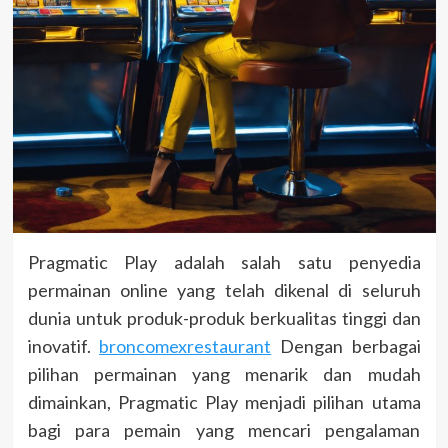
Pragmatic Play adalah salah satu penyedia
permainan online yang telah dikenal di seluruh
dunia untuk produk-produk berkualitas tinggi dan
inovatif.
broncomexrestaurant
Dengan berbagai
pilihan permainan yang menarik dan mudah
dimainkan, Pragmatic Play menjadi pilihan utama
bagi para pemain yang mencari pengalaman