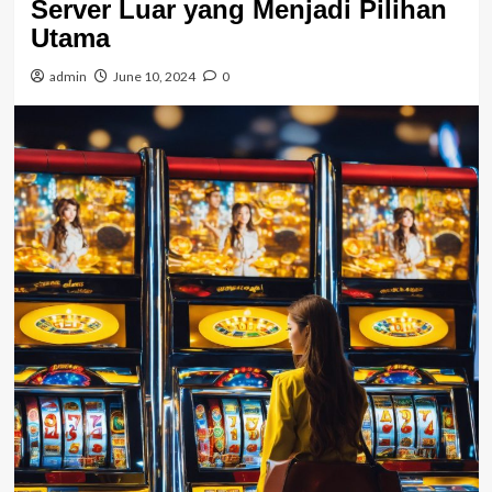
Server Luar yang Menjadi Pilihan
Utama
admin
June 10, 2024
0