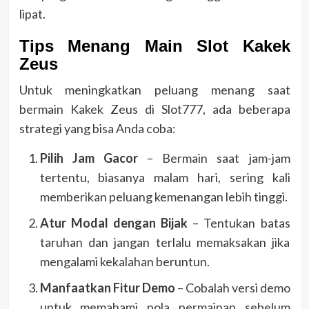
lipat.
Tips Menang Main Slot Kakek
Zeus
Untuk meningkatkan peluang menang saat
bermain Kakek Zeus di Slot777, ada beberapa
strategi yang bisa Anda coba:
Pilih Jam Gacor
– Bermain saat jam-jam
tertentu, biasanya malam hari, sering kali
memberikan peluang kemenangan lebih tinggi.
Atur Modal dengan Bijak
– Tentukan batas
taruhan dan jangan terlalu memaksakan jika
mengalami kekalahan beruntun.
Manfaatkan Fitur Demo
– Cobalah versi demo
untuk memahami pola permainan sebelum