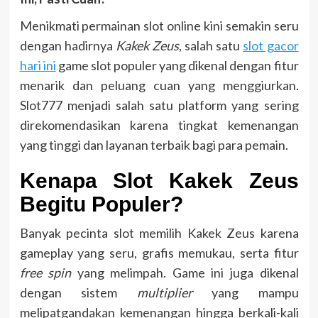
Menikmati permainan slot online kini semakin seru
dengan hadirnya
Kakek Zeus
, salah satu
slot gacor
hari ini
game slot populer yang dikenal dengan fitur
menarik dan peluang cuan yang menggiurkan.
Slot777 menjadi salah satu platform yang sering
direkomendasikan karena tingkat kemenangan
yang tinggi dan layanan terbaik bagi para pemain.
Kenapa Slot Kakek Zeus
Begitu Populer?
Banyak pecinta slot memilih Kakek Zeus karena
gameplay yang seru, grafis memukau, serta fitur
free spin
yang melimpah. Game ini juga dikenal
dengan sistem
multiplier
yang mampu
melipatgandakan kemenangan hingga berkali-kali