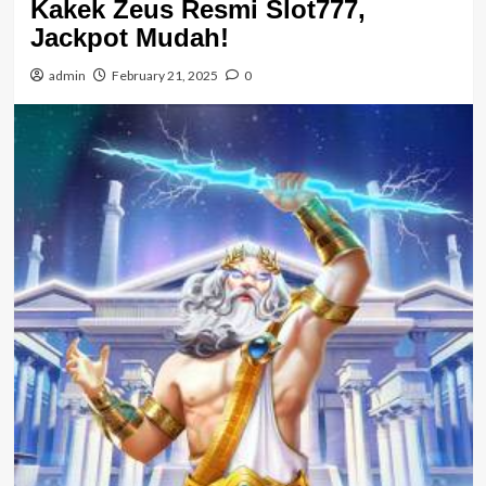
Kakek Zeus Resmi Slot777,
Jackpot Mudah!
admin
February 21, 2025
0