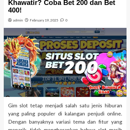
Khawatir? Coba Bet 200 dan Bet
400!
admin
February 19, 2025
0
Gim slot tetap menjadi salah satu jenis hiburan
yang paling populer di kalangan penjudi online.
Dengan banyaknya variasi tema dan fitur yang
menarik, tidak mengherankan bahwa slot masih