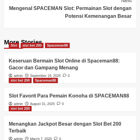
Next
Mengenal SPACEMAN Slot: Permainan Slot dengan
Potensi Kemenangan Besar
More Stories
Slot
slot bet 200
Spaceman88
Keseruan Bermain Slot Online di Spaceman88:
Gacor dan Gampang Menang
admin
September 19, 2025
0
slot bet 200
Spaceman88
Slot Favorit Para Pemain Konoha di SPACEMAN88
admin
August 31, 2025
0
slot bet 200
Menangkan Jackpot Besar dengan Slot Bet 200
Terbaik
admin
March 7, 2025
0