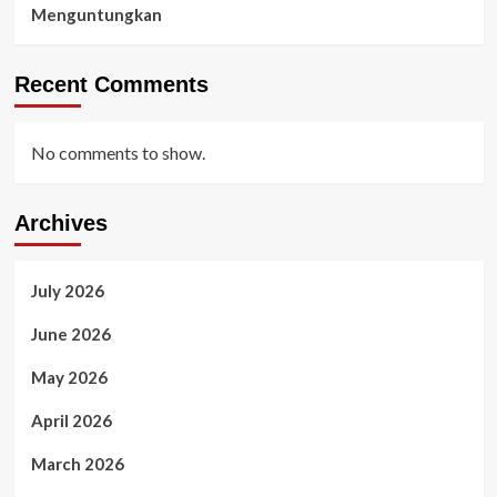
Menguntungkan
Recent Comments
No comments to show.
Archives
July 2026
June 2026
May 2026
April 2026
March 2026