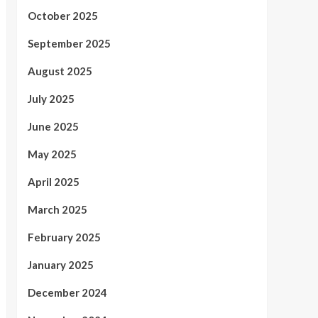
October 2025
September 2025
August 2025
July 2025
June 2025
May 2025
April 2025
March 2025
February 2025
January 2025
December 2024