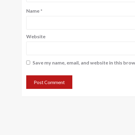
Name
*
Website
Save my name, email, and website in this brow