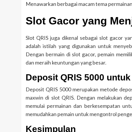
Menawarkan berbagai macam tema permainan 
Slot Gacor yang Men
Slot QRIS juga dikenal sebagai slot gacor y
adalah istilah yang digunakan untuk menyeb
Dengan bermain di slot gacor, pemain memil
dan meraih keuntungan yang besar.
Deposit QRIS 5000 untu
Deposit QRIS 5000 merupakan metode depo
maxwin di slot QRIS. Dengan melakukan dep
memulai permainan dan berkesempatan untu
memudahkan pemain untuk mengontrol pengelu
Kesimpulan