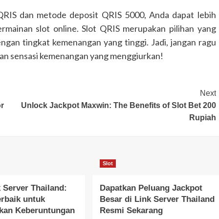
QRIS dan metode deposit QRIS 5000, Anda dapat lebih
ainan slot online. Slot QRIS merupakan pilihan yang
ngan tingkat kemenangan yang tinggi. Jadi, jangan ragu
kan sensasi kemenangan yang menggiurkan!
Next
or
Unlock Jackpot Maxwin: The Benefits of Slot Bet 200
Rupiah
Slot
k Server Thailand:
Dapatkan Peluang Jackpot
rbaik untuk
Besar di Link Server Thailand
kan Keberuntungan
Resmi Sekarang