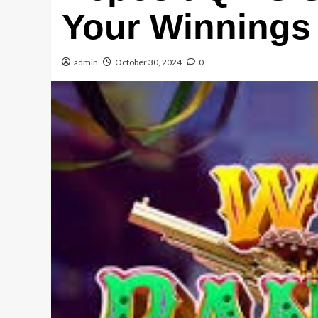
Your Winnings
admin
October 30, 2024
0