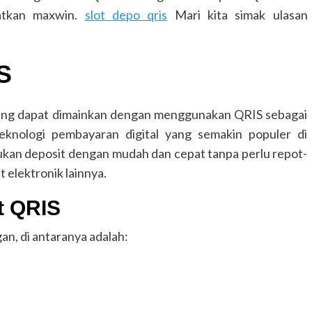
atkan maxwin.
slot depo qris
Mari kita simak ulasan
S
yang dapat dimainkan dengan menggunakan QRIS sebagai
eknologi pembayaran digital yang semakin populer di
kan deposit dengan mudah dan cepat tanpa perlu repot-
elektronik lainnya.
t QRIS
n, di antaranya adalah: