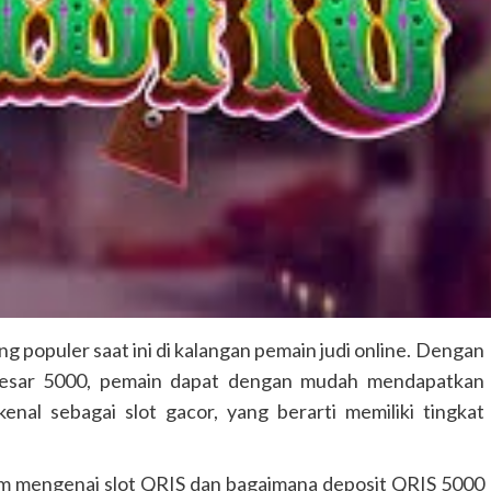
g populer saat ini di kalangan pemain judi online. Dengan
esar 5000, pemain dapat dengan mudah mendapatkan
nal sebagai slot gacor, yang berarti memiliki tingkat
alam mengenai slot QRIS dan bagaimana deposit QRIS 5000