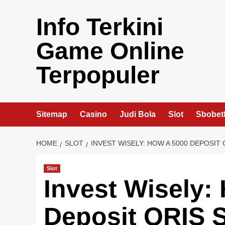
Skip
to
Info Terkini
content
Game Online
Terpopuler
Sitemap
Casino
Judi Bola
Slot
Sbobet
HOME
SLOT
INVEST WISELY: HOW A 5000 DEPOSIT
Slot
Invest Wisely:
Deposit QRIS S