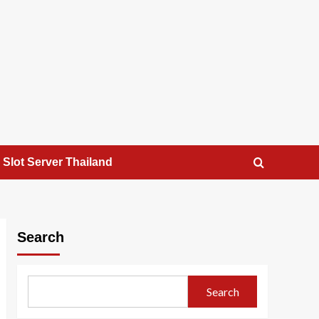
Slot Server Thailand
Search
Search