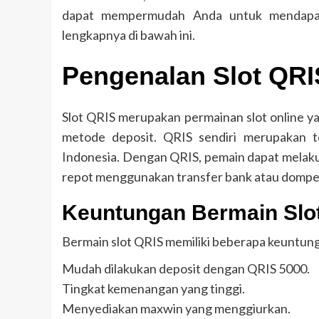
dapat mempermudah Anda untuk mendap
lengkapnya di bawah ini.
Pengenalan Slot QRI
Slot QRIS merupakan permainan slot online 
metode deposit. QRIS sendiri merupakan t
Indonesia. Dengan QRIS, pemain dapat melaku
repot menggunakan transfer bank atau dompet 
Keuntungan Bermain Slo
Bermain slot QRIS memiliki beberapa keuntunga
Mudah dilakukan deposit dengan QRIS 5000.
Tingkat kemenangan yang tinggi.
Menyediakan maxwin yang menggiurkan.