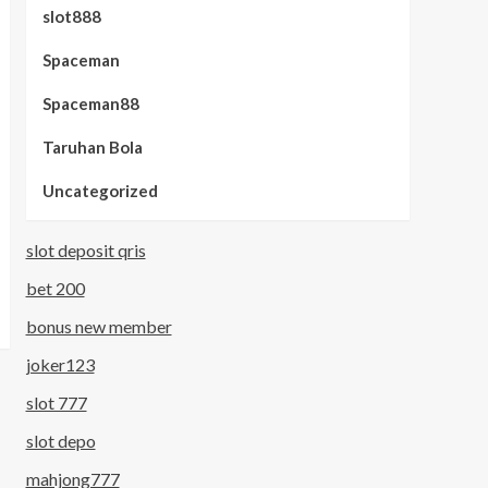
slot888
Spaceman
Spaceman88
Taruhan Bola
Uncategorized
slot deposit qris
bet 200
bonus new member
joker123
slot 777
slot depo
mahjong777