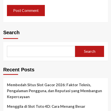
Search
Search
Recent Posts
Membedah Situs Slot Gacor 2026: Faktor Teknis,
Pengalaman Pengguna, dan Reputasi yang Membangun
Kepercayaan
Menggila di Slot Toto 4D: Cara Menang Besar