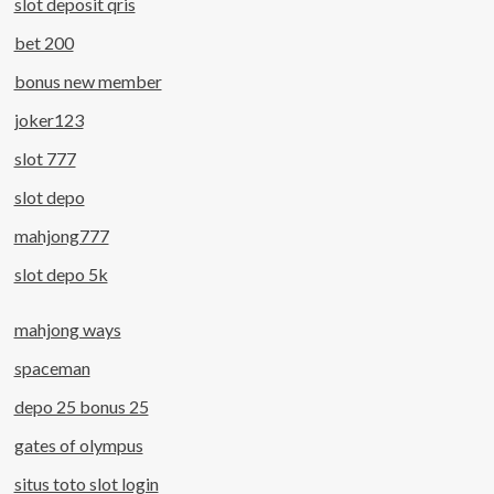
slot deposit qris
bet 200
bonus new member
joker123
slot 777
slot depo
mahjong777
slot depo 5k
mahjong ways
spaceman
depo 25 bonus 25
gates of olympus
situs toto slot login