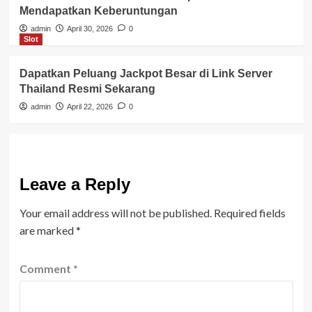
Mendapatkan Keberuntungan
admin
April 30, 2026
0
Slot
Dapatkan Peluang Jackpot Besar di Link Server
Thailand Resmi Sekarang
admin
April 22, 2026
0
Leave a Reply
Your email address will not be published.
Required fields
are marked
*
Comment
*