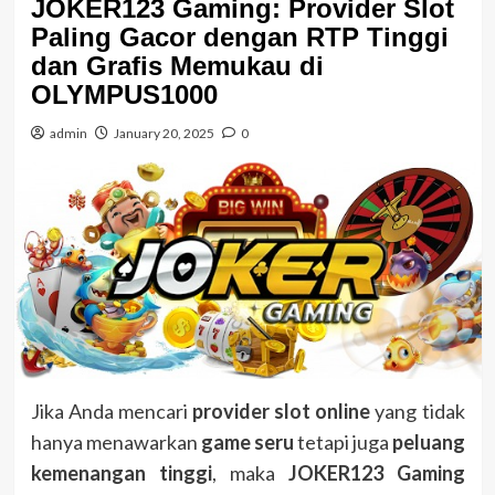
JOKER123 Gaming: Provider Slot
Paling Gacor dengan RTP Tinggi
dan Grafis Memukau di
OLYMPUS1000
admin
January 20, 2025
0
Jika Anda mencari
provider slot online
yang tidak
hanya menawarkan
game seru
tetapi juga
peluang
kemenangan tinggi
, maka
JOKER123 Gaming