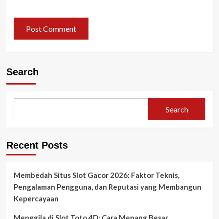
Search
Search
Recent Posts
Membedah Situs Slot Gacor 2026: Faktor Teknis,
Pengalaman Pengguna, dan Reputasi yang Membangun
Kepercayaan
Menggila di Slot Toto 4D: Cara Menang Besar