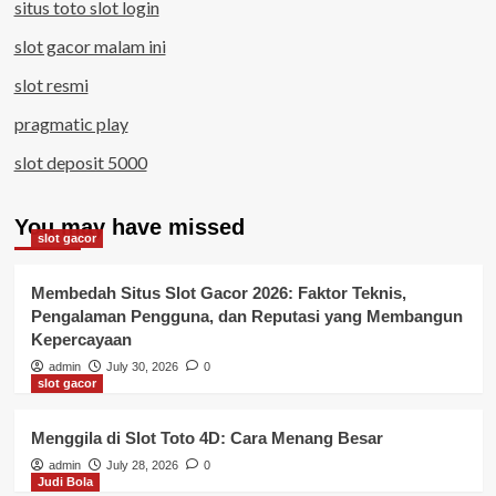
situs toto slot login
slot gacor malam ini
slot resmi
pragmatic play
slot deposit 5000
You may have missed
slot gacor
Membedah Situs Slot Gacor 2026: Faktor Teknis,
Pengalaman Pengguna, dan Reputasi yang Membangun
Kepercayaan
admin
July 30, 2026
0
slot gacor
Menggila di Slot Toto 4D: Cara Menang Besar
admin
July 28, 2026
0
Judi Bola