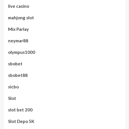
live casino
mahjong slot
Mix Parlay
neymar88
olympus1000
sbobet
sbobet88
sicbo
Slot
slot bet 200
Slot Depo 5K