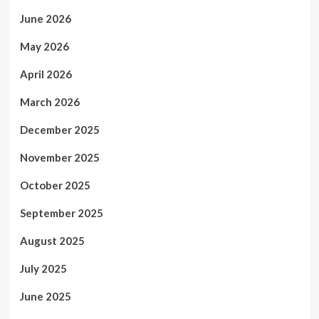
June 2026
May 2026
April 2026
March 2026
December 2025
November 2025
October 2025
September 2025
August 2025
July 2025
June 2025