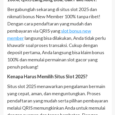
Bergabunglah sekarang di situs slot 2025 dan
nikmati bonus New Member 100% tanpa ribet!
Dengan cara pendaftaran yang mudah dan
pembayaran via QRIS yang
slot bonus new
member
langsung bisa dilakukan, Anda tidak perlu
khawatir soal proses transaksi. Cukup dengan
deposit pertama, Anda langsung bisa klaim bonus
100% dan memulai permainan slot gacor yang
penuh peluang!
Kenapa Harus Memilih Situs Slot 2025?
Situs slot 2025 menawarkan pengalaman bermain
yang cepat, aman, dan menguntungkan. Proses
pendaftaran yang mudah serta pilihan pembayaran
melalui QRIS memungkinkan Anda untuk memulai