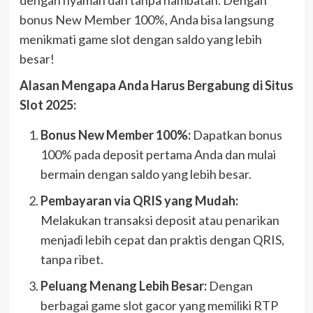
dengan nyaman dan tanpa hambatan. Dengan
bonus New Member 100%, Anda bisa langsung
menikmati game slot dengan saldo yang lebih
besar!
Alasan Mengapa Anda Harus Bergabung di Situs
Slot 2025:
Bonus New Member 100%:
Dapatkan bonus
100% pada deposit pertama Anda dan mulai
bermain dengan saldo yang lebih besar.
Pembayaran via QRIS yang Mudah:
Melakukan transaksi deposit atau penarikan
menjadi lebih cepat dan praktis dengan QRIS,
tanpa ribet.
Peluang Menang Lebih Besar:
Dengan
berbagai game slot gacor yang memiliki RTP