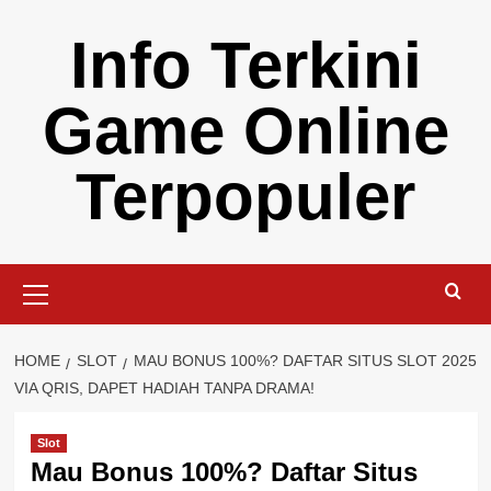
Skip
Info Terkini
to
content
Game Online
Terpopuler
Primary
Menu
HOME
SLOT
MAU BONUS 100%? DAFTAR SITUS SLOT 2025
VIA QRIS, DAPET HADIAH TANPA DRAMA!
Slot
Mau Bonus 100%? Daftar Situs