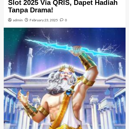
Slot 2025 Via QRIS, Dapet Hadiah
Tanpa Drama!
admin
February 23, 2025
0