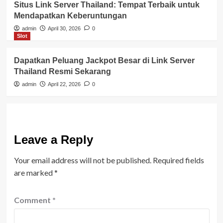
Situs Link Server Thailand: Tempat Terbaik untuk
Mendapatkan Keberuntungan
admin
April 30, 2026
0
Slot
Dapatkan Peluang Jackpot Besar di Link Server
Thailand Resmi Sekarang
admin
April 22, 2026
0
Leave a Reply
Your email address will not be published.
Required fields
are marked
*
Comment
*