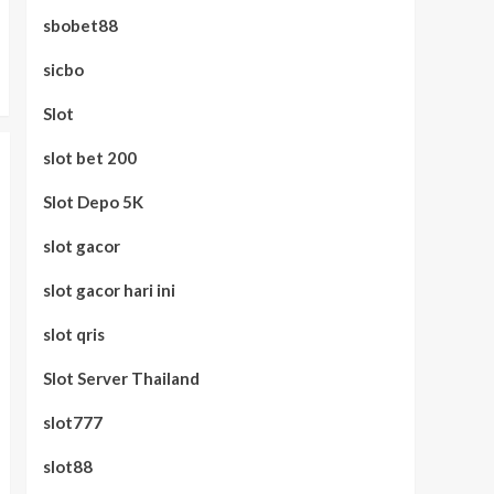
sbobet88
sicbo
Slot
slot bet 200
Slot Depo 5K
slot gacor
slot gacor hari ini
slot qris
Slot Server Thailand
slot777
slot88