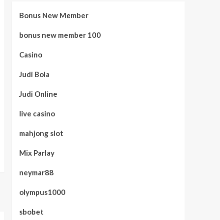
Bonus New Member
bonus new member 100
Casino
Judi Bola
Judi Online
live casino
mahjong slot
Mix Parlay
neymar88
olympus1000
sbobet