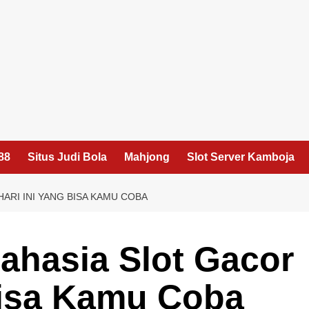
88
Situs Judi Bola
Mahjong
Slot Server Kamboja
RI INI YANG BISA KAMU COBA
hasia Slot Gacor
Bisa Kamu Coba