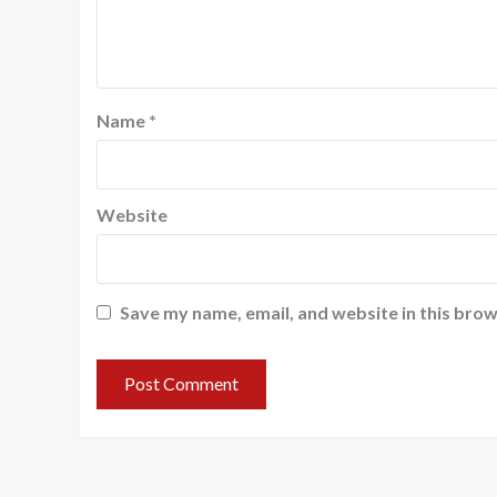
Name
*
Website
Save my name, email, and website in this brow