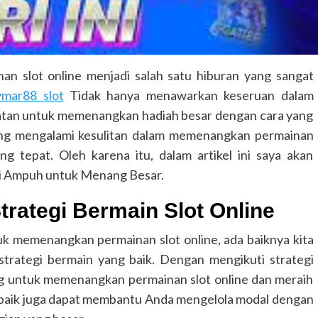
inan slot online menjadi salah satu hiburan yang sangat
ymar88 slot
Tidak hanya menawarkan keseruan dalam
patan untuk memenangkan hadiah besar dengan cara yang
yang mengalami kesulitan dalam memenangkan permainan
ng tepat. Oleh karena itu, dalam artikel ini saya akan
egi Ampuh untuk Menang Besar.
rategi Bermain Slot Online
k memenangkan permainan slot online, ada baiknya kita
trategi bermain yang baik. Dengan mengikuti strategi
g untuk memenangkan permainan slot online dan meraih
ang baik juga dapat membantu Anda mengelola modal dengan