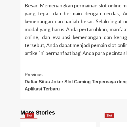
Besar. Memenangkan permainan slot online 
yang tepat dan bermain dengan cerdas, A
kemenangan dan hadiah besar. Selalu ingat u
modal yang harus Anda pertaruhkan, manfaat
online, dan evaluasi kemenangan dan keru
tersebut, Anda dapat menjadi pemain slot onl
artikel ini bermanfaat bagi Anda para pecinta s
Post
Previous
Daftar Situs Joker Slot Gaming Terpercaya den
Navigation
Aplikasi Terbaru
More Stories
Slot
Slot