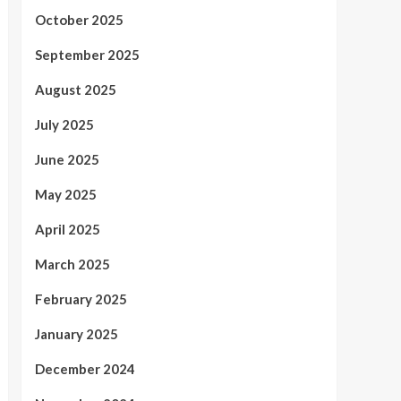
October 2025
September 2025
August 2025
July 2025
June 2025
May 2025
April 2025
March 2025
February 2025
January 2025
December 2024