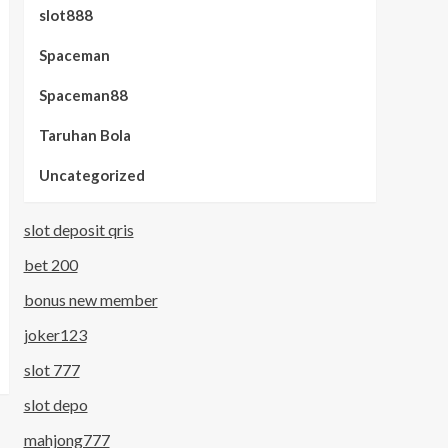
slot888
Spaceman
Spaceman88
Taruhan Bola
Uncategorized
slot deposit qris
bet 200
bonus new member
joker123
slot 777
slot depo
mahjong777