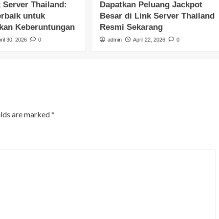
k Server Thailand:
Dapatkan Peluang Jackpot
rbaik untuk
Besar di Link Server Thailand
kan Keberuntungan
Resmi Sekarang
ril 30, 2026
0
admin
April 22, 2026
0
elds are marked
*