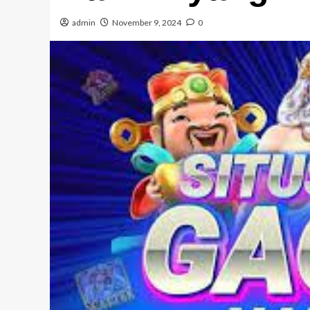
admin
November 9, 2024
0