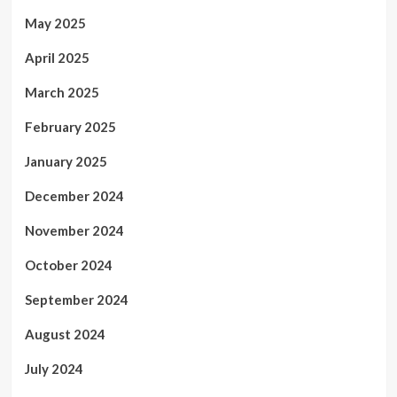
May 2025
April 2025
March 2025
February 2025
January 2025
December 2024
November 2024
October 2024
September 2024
August 2024
July 2024