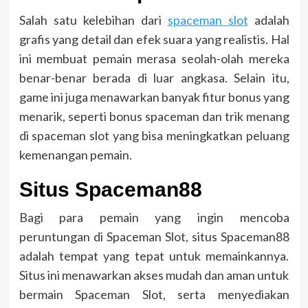
Salah satu kelebihan dari
spaceman slot
adalah
grafis yang detail dan efek suara yang realistis. Hal
ini membuat pemain merasa seolah-olah mereka
benar-benar berada di luar angkasa. Selain itu,
game ini juga menawarkan banyak fitur bonus yang
menarik, seperti bonus spaceman dan trik menang
di spaceman slot yang bisa meningkatkan peluang
kemenangan pemain.
Situs Spaceman88
Bagi para pemain yang ingin mencoba
peruntungan di Spaceman Slot, situs Spaceman88
adalah tempat yang tepat untuk memainkannya.
Situs ini menawarkan akses mudah dan aman untuk
bermain Spaceman Slot, serta menyediakan