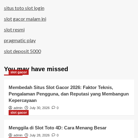
situs toto slot login
slot gacor malam ini
slot resmi
pragmatic play
slot deposit 5000
You may have missed
slot gacor
Membedah Situs Slot Gacor 2026: Faktor Teknis,
Pengalaman Pengguna, dan Reputasi yang Membangun
Kepercayaan
admin
July 30, 2026
0
slot gacor
Menggila di Slot Toto 4D: Cara Menang Besar
admin
July 28, 2026
0