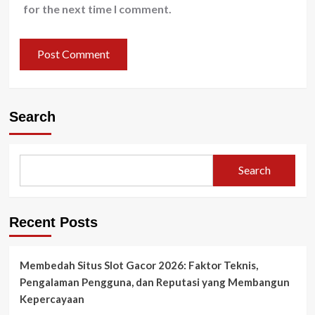
for the next time I comment.
Search
Search
Recent Posts
Membedah Situs Slot Gacor 2026: Faktor Teknis,
Pengalaman Pengguna, dan Reputasi yang Membangun
Kepercayaan