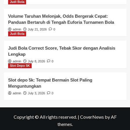
Judi Bola
Volume Taruhan Melonjak, Odds Bergerak Cepat:
Panduan Bertaruh di Tengah Euforia Turnamen Bola
admin
July 21, 2026
0
Judi Bola
Judi Bola Correct Score, Tebak Skor dengan Analisis
Lengkap
admin
July 8, 2026
0
Slot Depo 5K
Slot depo 5k: Tempat Bermain Slot Paling
Menguntungkan
admin
July 3, 2026
0
Copyright © All rights reserved.
|
CoverNews
by AF
themes.