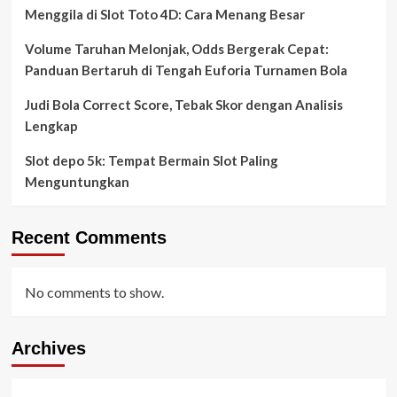
Menggila di Slot Toto 4D: Cara Menang Besar
Volume Taruhan Melonjak, Odds Bergerak Cepat:
Panduan Bertaruh di Tengah Euforia Turnamen Bola
Judi Bola Correct Score, Tebak Skor dengan Analisis
Lengkap
Slot depo 5k: Tempat Bermain Slot Paling
Menguntungkan
Recent Comments
No comments to show.
Archives