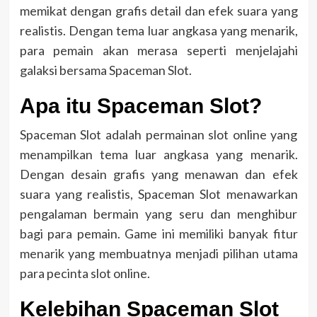
memikat dengan grafis detail dan efek suara yang
realistis. Dengan tema luar angkasa yang menarik,
para pemain akan merasa seperti menjelajahi
galaksi bersama Spaceman Slot.
Apa itu Spaceman Slot?
Spaceman Slot adalah permainan slot online yang
menampilkan tema luar angkasa yang menarik.
Dengan desain grafis yang menawan dan efek
suara yang realistis, Spaceman Slot menawarkan
pengalaman bermain yang seru dan menghibur
bagi para pemain. Game ini memiliki banyak fitur
menarik yang membuatnya menjadi pilihan utama
para pecinta slot online.
Kelebihan Spaceman Slot