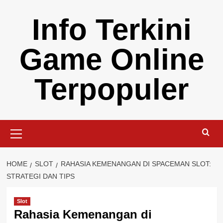
Skip
Info Terkini
to
content
Game Online
Terpopuler
Primary
Menu
HOME
SLOT
RAHASIA KEMENANGAN DI SPACEMAN SLOT:
STRATEGI DAN TIPS
Slot
Rahasia Kemenangan di