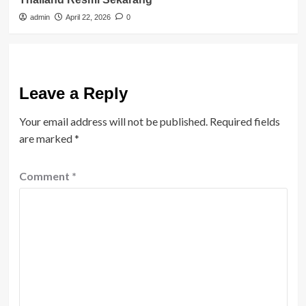
admin
April 22, 2026
0
Leave a Reply
Your email address will not be published.
Required fields
are marked
*
Comment
*