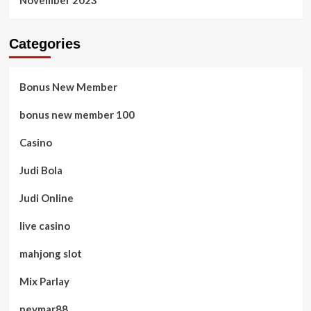
November 2023
Categories
Bonus New Member
bonus new member 100
Casino
Judi Bola
Judi Online
live casino
mahjong slot
Mix Parlay
neymar88