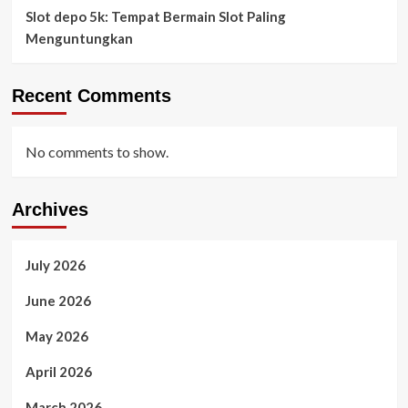
Slot depo 5k: Tempat Bermain Slot Paling
Menguntungkan
Recent Comments
No comments to show.
Archives
July 2026
June 2026
May 2026
April 2026
March 2026