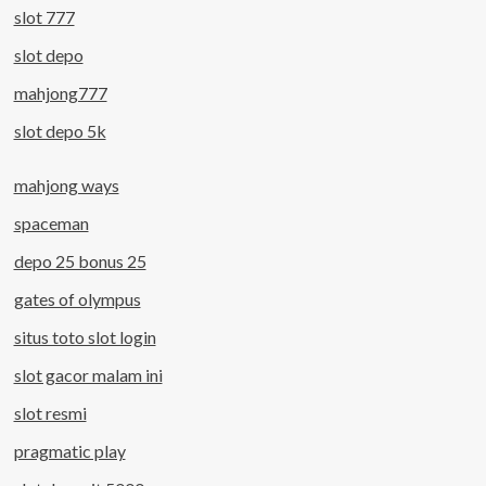
slot 777
slot depo
mahjong777
slot depo 5k
mahjong ways
spaceman
depo 25 bonus 25
gates of olympus
situs toto slot login
slot gacor malam ini
slot resmi
pragmatic play