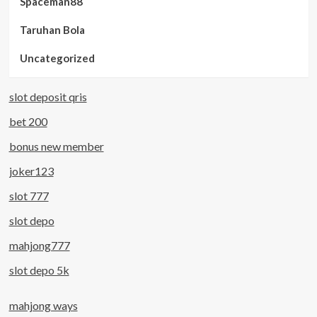
Spaceman88
Taruhan Bola
Uncategorized
slot deposit qris
bet 200
bonus new member
joker123
slot 777
slot depo
mahjong777
slot depo 5k
mahjong ways