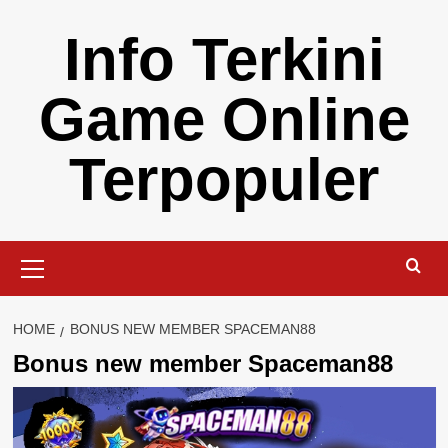
Skip
Info Terkini
to
content
Game Online
Terpopuler
Primary
Menu
HOME
BONUS NEW MEMBER SPACEMAN88
Bonus new member Spaceman88