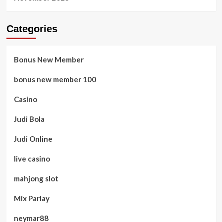
Categories
Bonus New Member
bonus new member 100
Casino
Judi Bola
Judi Online
live casino
mahjong slot
Mix Parlay
neymar88