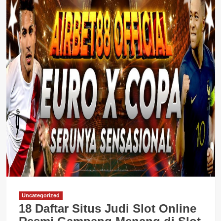
Uncategorized
18 Daftar Situs Judi Slot Online