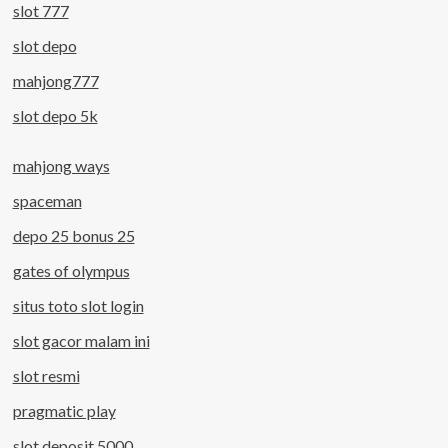
slot 777
slot depo
mahjong777
slot depo 5k
mahjong ways
spaceman
depo 25 bonus 25
gates of olympus
situs toto slot login
slot gacor malam ini
slot resmi
pragmatic play
slot deposit 5000