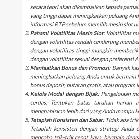
secara teori akan dikembalikan kepada pemai
yang tinggi dapat meningkatkan peluang An
informasi RTP sebelum memilih mesin slot u
Pahami Volatilitas Mesin Slot
: Volatilitas 
dengan volatilitas rendah cenderung member
dengan volatilitas tinggi mungkin memberik
dengan volatilitas sesuai dengan preferensi 
Manfaatkan Bonus dan Promosi
: Banyak ka
meningkatkan peluang Anda untuk bermain 
bonus deposit, putaran gratis, atau program
Kelola Modal dengan Bijak
: Pengelolaan mo
cerdas. Tentukan batas taruhan harian a
menghabiskan lebih dari yang Anda mampu ke
Tetaplah Konsisten dan Sabar
: Tidak ada tri
Tetaplah konsisten dengan strategi Anda 
mencoba trik-trik cepat kaya, bermain deng