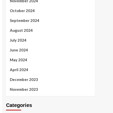
November 2024
October 2024
September 2024
August 2024
July 2024
June 2024
May 2024
April 2024
December 2023
November 2023
Categories