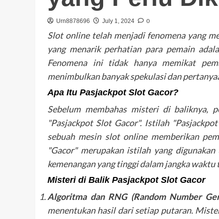
0
Urn8878696
July 1, 2024
Slot online telah menjadi fenomena yang men
yang menarik perhatian para pemain adalah
Fenomena ini tidak hanya memikat pema
menimbulkan banyak spekulasi dan pertanya
Apa Itu Pasjackpot Slot Gacor?
Sebelum membahas misteri di baliknya, 
"Pasjackpot Slot Gacor". Istilah "Pasjackp
sebuah mesin slot online memberikan pem
"Gacor" merupakan istilah yang digunakan 
kemenangan yang tinggi dalam jangka waktu t
Misteri di Balik Pasjackpot Slot Gacor
Algoritma dan RNG (Random Number Gen
menentukan hasil dari setiap putaran. Miste