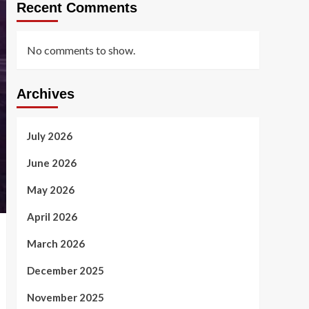
Recent Comments
No comments to show.
Archives
July 2026
June 2026
May 2026
April 2026
March 2026
December 2025
November 2025