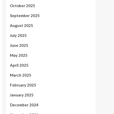
October 2025
September 2025
August 2025
July 2025
June 2025
May 2025
April 2025
March 2025
February 2025
January 2025
December 2024