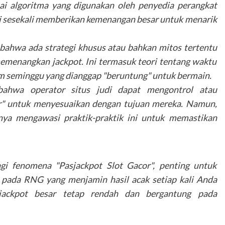
ai algoritma yang digunakan oleh penyedia perangkat
i sesekali memberikan kemenangan besar untuk menarik
bahwa ada strategi khusus atau bahkan mitos tertentu
menangkan jackpot. Ini termasuk teori tentang waktu
lam seminggu yang dianggap "beruntung" untuk bermain.
bahwa operator situs judi dapat mengontrol atau
r" untuk menyesuaikan dengan tujuan mereka. Namun,
anya mengawasi praktik-praktik ini untuk memastikan
ngi fenomena "Pasjackpot Slot Gacor", penting untuk
n pada RNG yang menjamin hasil acak setiap kali Anda
jackpot besar tetap rendah dan bergantung pada