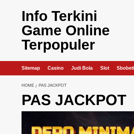
Skip
to
Info Terkini
content
Game Online
Terpopuler
Sitemap
Casino
Judi Bola
Slot
Sbobet
HOME
PAS JACKPOT
PAS JACKPOT