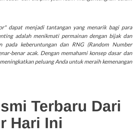
or" dapat menjadi tantangan yang menarik bagi para
enting adalah menikmati permainan dengan bijak dan
rkan pada keberuntungan dan RNG (Random Number
 benar-benar acak. Dengan memahami konsep dasar dan
t meningkatkan peluang Anda untuk meraih kemenangan
smi Terbaru Dari
 Hari Ini