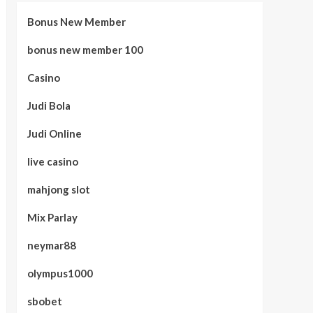
Bonus New Member
bonus new member 100
Casino
Judi Bola
Judi Online
live casino
mahjong slot
Mix Parlay
neymar88
olympus1000
sbobet