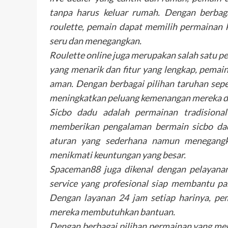
tanpa harus keluar rumah. Dengan berbagai
roulette, pemain dapat memilih permainan
seru dan menegangkan.
Roulette online juga merupakan salah satu 
yang menarik dan fitur yang lengkap, pem
aman. Dengan berbagai pilihan taruhan sepert
meningkatkan peluang kemenangan mereka da
Sicbo dadu adalah permainan tradisiona
memberikan pengalaman bermain sicbo dad
aturan yang sederhana namun menegangk
menikmati keuntungan yang besar.
Spaceman88 juga dikenal dengan pelayana
service yang profesional siap membantu p
Dengan layanan 24 jam setiap harinya, pe
mereka membutuhkan bantuan.
Dengan berbagai pilihan permainan yang me