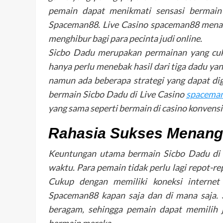
pemain dapat menikmati sensasi bermain 
Spaceman88. Live Casino spaceman88 mena
menghibur bagi para pecinta judi online.
Sicbo Dadu merupakan permainan yang cuk
hanya perlu menebak hasil dari tiga dadu ya
namun ada beberapa strategi yang dapat d
bermain Sicbo Dadu di Live Casino
spacema
yang sama seperti bermain di casino konvensi
Rahasia Sukses Menang
Keuntungan utama bermain Sicbo Dadu di L
waktu. Para pemain tidak perlu lagi repot-re
Cukup dengan memiliki koneksi internet
Spaceman88 kapan saja dan di mana saja. Se
beragam, sehingga pemain dapat memilih j