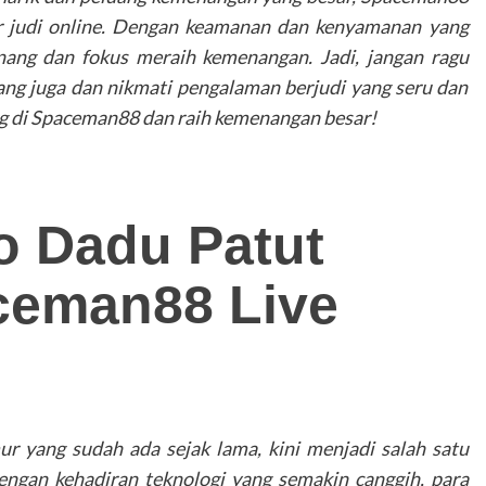
r judi online. Dengan keamanan dan kenyamanan yang
nang dan fokus meraih kemenangan. Jadi, jangan ragu
g juga dan nikmati pengalaman berjudi yang seru dan
g di Spaceman88 dan raih kemenangan besar!
o Dadu Patut
ceman88 Live
ur yang sudah ada sejak lama, kini menjadi salah satu
engan kehadiran teknologi yang semakin canggih, para