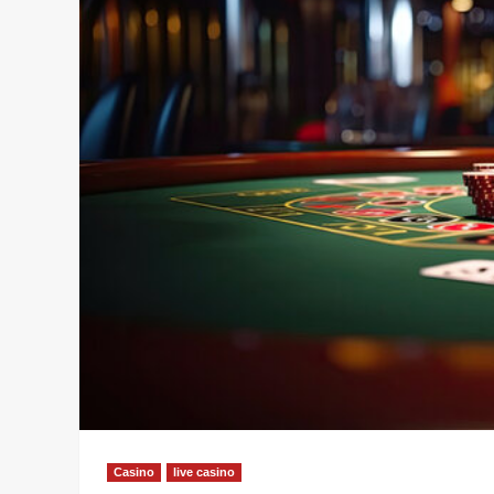
Casino
live casino