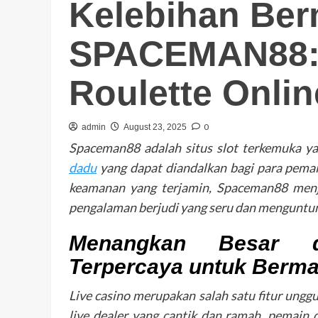
Kelebihan Ber
SPACEMAN88: 
Roulette Onli
0
admin
August 23, 2025
Spaceman88 adalah situs slot terkemuka ya
dadu
yang dapat diandalkan bagi para pemai
keamanan yang terjamin, Spaceman88 menj
pengalaman berjudi yang seru dan menguntu
Menangkan Besar 
Terpercaya untuk Berma
Live casino merupakan salah satu fitur ung
live dealer yang cantik dan ramah, pemain