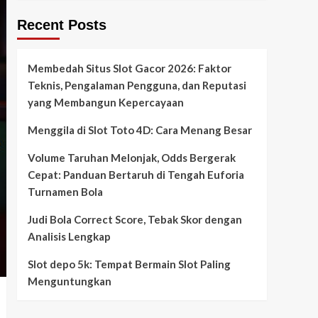
Recent Posts
Membedah Situs Slot Gacor 2026: Faktor
Teknis, Pengalaman Pengguna, dan Reputasi
yang Membangun Kepercayaan
Menggila di Slot Toto 4D: Cara Menang Besar
Volume Taruhan Melonjak, Odds Bergerak
Cepat: Panduan Bertaruh di Tengah Euforia
Turnamen Bola
Judi Bola Correct Score, Tebak Skor dengan
Analisis Lengkap
Slot depo 5k: Tempat Bermain Slot Paling
Menguntungkan