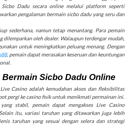
Sicbo Dadu secara online melalui platform seperti
warkan pengalaman bermain sicbo dadu yang seru dan
up sederhana, namun tetap menantang. Para pemain
ng dilemparkan oleh dealer. Walaupun terdengar mudah,
igunakan untuk meningkatkan peluang menang. Dengan
n88
, pemain dapat merasakan keseruan dan keuntungan
onal.
 Bermain Sicbo Dadu Online
ive Casino adalah kemudahan akses dan fleksibilitas
pot pergi ke casino fisik untuk menikmati permainan ini.
 yang stabil, pemain dapat mengakses Live Casino
lain itu, variasi taruhan yang ditawarkan juga lebih
enis taruhan yang sesuai dengan selera dan strategi