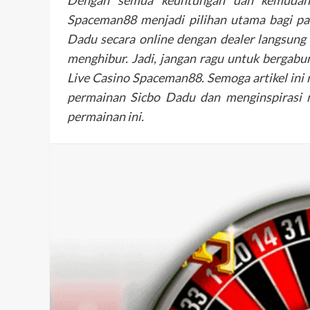
Dengan semua keuntungan dan kemudahan
Spaceman88 menjadi pilihan utama bagi par
Dadu secara online dengan dealer langsun
menghibur. Jadi, jangan ragu untuk bergabun
Live Casino Spaceman88. Semoga artikel in
permainan Sicbo Dadu dan menginspirasi
permainan ini.