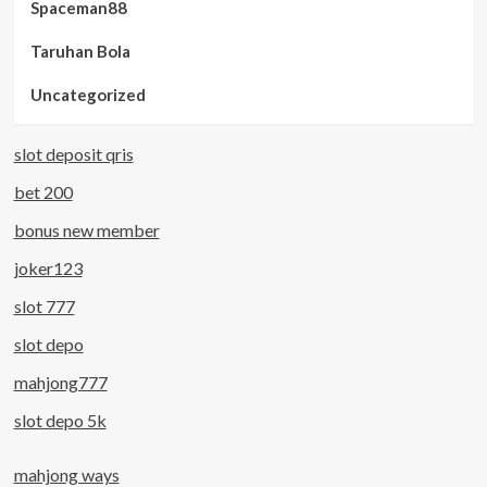
Spaceman88
Taruhan Bola
Uncategorized
slot deposit qris
bet 200
bonus new member
joker123
slot 777
slot depo
mahjong777
slot depo 5k
mahjong ways