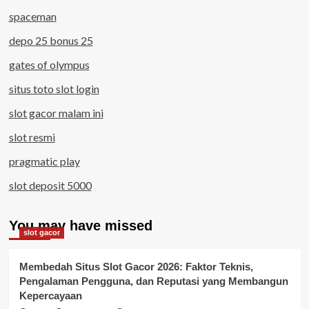
spaceman
depo 25 bonus 25
gates of olympus
situs toto slot login
slot gacor malam ini
slot resmi
pragmatic play
slot deposit 5000
You may have missed
slot gacor
Membedah Situs Slot Gacor 2026: Faktor Teknis,
Pengalaman Pengguna, dan Reputasi yang Membangun
Kepercayaan