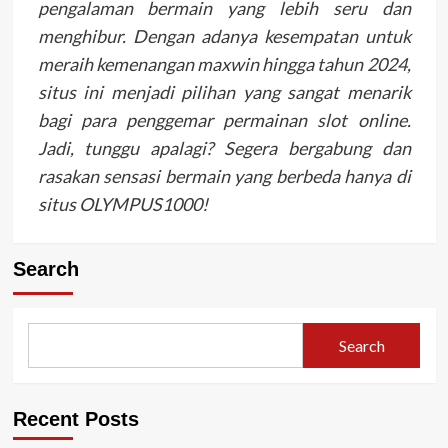
pengalaman bermain yang lebih seru dan
menghibur. Dengan adanya kesempatan untuk
meraih kemenangan maxwin hingga tahun 2024,
situs ini menjadi pilihan yang sangat menarik
bagi para penggemar permainan slot online.
Jadi, tunggu apalagi? Segera bergabung dan
rasakan sensasi bermain yang berbeda hanya di
situs OLYMPUS1000!
Search
Search
Recent Posts