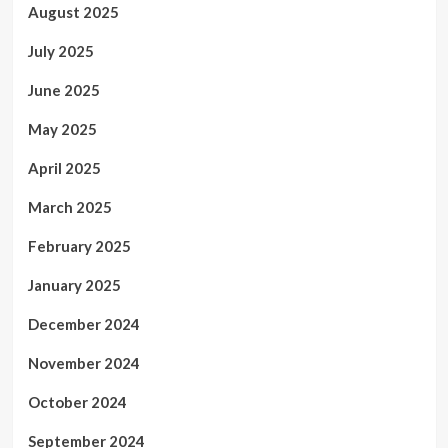
August 2025
July 2025
June 2025
May 2025
April 2025
March 2025
February 2025
January 2025
December 2024
November 2024
October 2024
September 2024