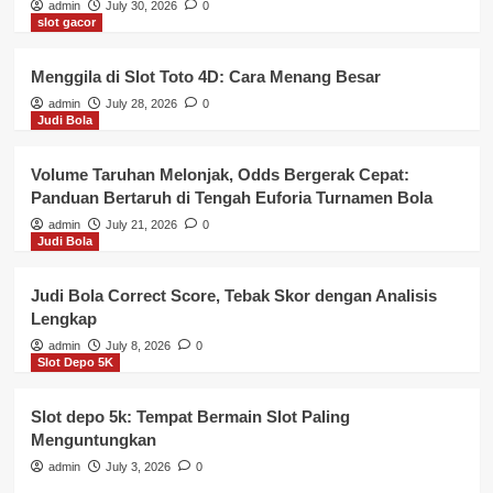
admin
July 30, 2026
0
slot gacor
Menggila di Slot Toto 4D: Cara Menang Besar
admin
July 28, 2026
0
Judi Bola
Volume Taruhan Melonjak, Odds Bergerak Cepat:
Panduan Bertaruh di Tengah Euforia Turnamen Bola
admin
July 21, 2026
0
Judi Bola
Judi Bola Correct Score, Tebak Skor dengan Analisis
Lengkap
admin
July 8, 2026
0
Slot Depo 5K
Slot depo 5k: Tempat Bermain Slot Paling
Menguntungkan
admin
July 3, 2026
0