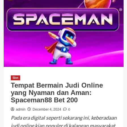
Slot
Tempat Bermain Judi Online
yang Nyaman dan Aman:
Spaceman88 Bet 200
0
admin
December 4, 2024
Pada era digital seperti sekarang ini, keberadaan
judi online kian populer di kalangan masyarakat.