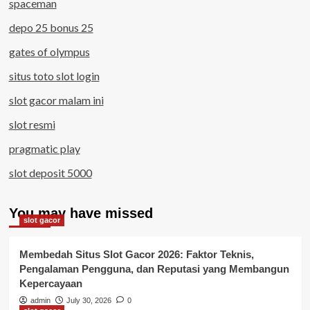
spaceman
depo 25 bonus 25
gates of olympus
situs toto slot login
slot gacor malam ini
slot resmi
pragmatic play
slot deposit 5000
You may have missed
slot gacor
Membedah Situs Slot Gacor 2026: Faktor Teknis,
Pengalaman Pengguna, dan Reputasi yang Membangun
Kepercayaan
admin
July 30, 2026
0