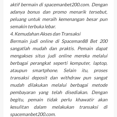
aktif bermain di spacemanbet200.com. Dengan
adanya bonus dan promo menarik tersebut,
peluang untuk meraih kemenangan besar pun
semakin terbuka lebar.
4. Kemudahan Akses dan Transaksi
Bermain judi online di Spaceman88 Bet 200
sangatlah mudah dan praktis. Pemain dapat
mengakses situs judi online mereka melalui
berbagai perangkat seperti komputer, laptop,
ataupun smartphone. Selain itu, proses
transaksi deposit dan withdraw pun sangat
mudah dilakukan melalui berbagai metode
pembayaran yang telah disediakan. Dengan
begitu, pemain tidak perlu khawatir akan
kesulitan dalam melakukan transaksi di
spacemanbet200.com.