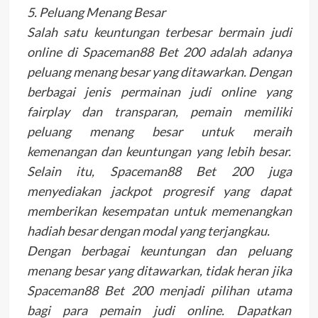
5. Peluang Menang Besar
Salah satu keuntungan terbesar bermain judi
online di Spaceman88 Bet 200 adalah adanya
peluang menang besar yang ditawarkan. Dengan
berbagai jenis permainan judi online yang
fairplay dan transparan, pemain memiliki
peluang menang besar untuk meraih
kemenangan dan keuntungan yang lebih besar.
Selain itu, Spaceman88 Bet 200 juga
menyediakan jackpot progresif yang dapat
memberikan kesempatan untuk memenangkan
hadiah besar dengan modal yang terjangkau.
Dengan berbagai keuntungan dan peluang
menang besar yang ditawarkan, tidak heran jika
Spaceman88 Bet 200 menjadi pilihan utama
bagi para pemain judi online. Dapatkan