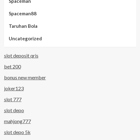
Spaceman
Spaceman88
Taruhan Bola
Uncategorized
slot deposit qris
bet 200
bonus new member
joker123
slot 777
slot depo
mahjong777
slot depo 5k