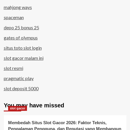
mahjong ways
spaceman
depo 25 bonus 25
gates of olympus
situs toto slot login
slot gacor malam ini
slot resmi
pragmatic play
slot deposit 5000
You may have missed
slot gacor
Membedah Situs Slot Gacor 2026: Faktor Teknis,
Pengalaman Pengguna, dan Reputasi yang Membangun