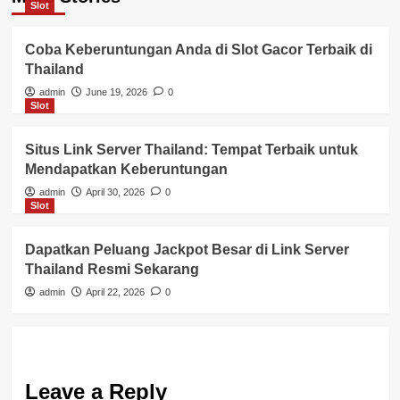
Slot
Coba Keberuntungan Anda di Slot Gacor Terbaik di
Thailand
admin
June 19, 2026
0
Slot
Situs Link Server Thailand: Tempat Terbaik untuk
Mendapatkan Keberuntungan
admin
April 30, 2026
0
Slot
Dapatkan Peluang Jackpot Besar di Link Server
Thailand Resmi Sekarang
admin
April 22, 2026
0
Leave a Reply