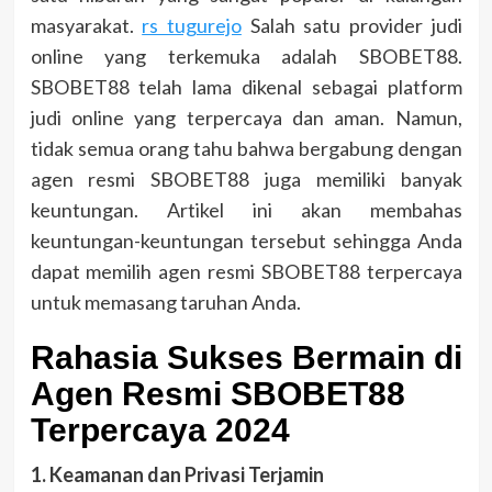
masyarakat.
rs tugurejo
Salah satu provider judi
online yang terkemuka adalah SBOBET88.
SBOBET88 telah lama dikenal sebagai platform
judi online yang terpercaya dan aman. Namun,
tidak semua orang tahu bahwa bergabung dengan
agen resmi SBOBET88 juga memiliki banyak
keuntungan. Artikel ini akan membahas
keuntungan-keuntungan tersebut sehingga Anda
dapat memilih agen resmi SBOBET88 terpercaya
untuk memasang taruhan Anda.
Rahasia Sukses Bermain di
Agen Resmi SBOBET88
Terpercaya 2024
1. Keamanan dan Privasi Terjamin