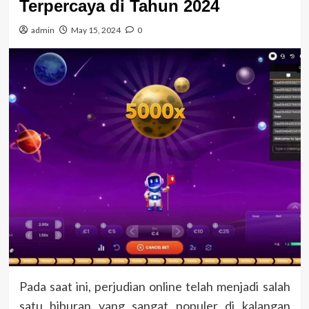
Terpercaya di Tahun 2024
admin
May 15, 2024
0
Pada saat ini, perjudian online telah menjadi salah
satu hiburan yang sangat populer di kalangan