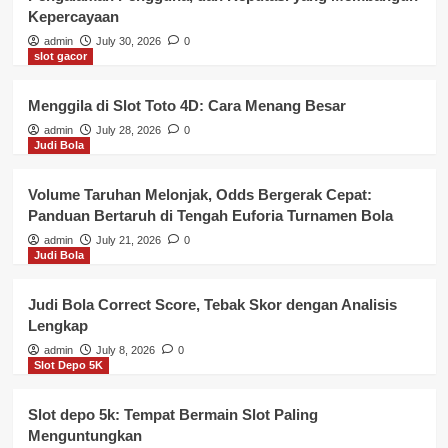
Kepercayaan
admin
July 30, 2026
0
slot gacor
Menggila di Slot Toto 4D: Cara Menang Besar
admin
July 28, 2026
0
Judi Bola
Volume Taruhan Melonjak, Odds Bergerak Cepat:
Panduan Bertaruh di Tengah Euforia Turnamen Bola
admin
July 21, 2026
0
Judi Bola
Judi Bola Correct Score, Tebak Skor dengan Analisis
Lengkap
admin
July 8, 2026
0
Slot Depo 5K
Slot depo 5k: Tempat Bermain Slot Paling
Menguntungkan