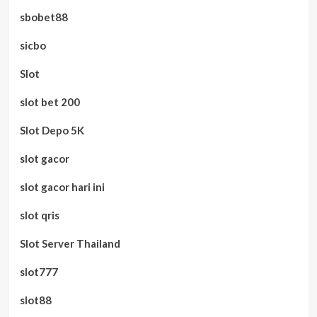
sbobet88
sicbo
Slot
slot bet 200
Slot Depo 5K
slot gacor
slot gacor hari ini
slot qris
Slot Server Thailand
slot777
slot88