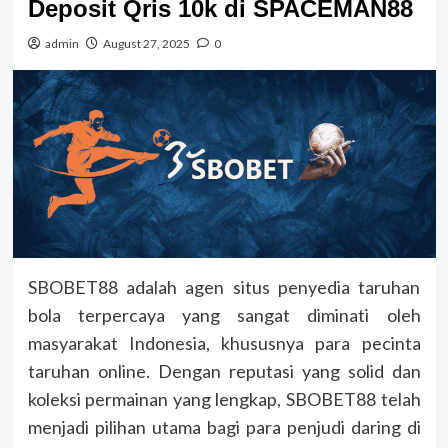
Deposit Qris 10k di SPACEMAN88
admin
August 27, 2025
0
SBOBET88 adalah agen situs penyedia taruhan
bola terpercaya yang sangat diminati oleh
masyarakat Indonesia, khususnya para pecinta
taruhan online. Dengan reputasi yang solid dan
koleksi permainan yang lengkap, SBOBET88 telah
menjadi pilihan utama bagi para penjudi daring di