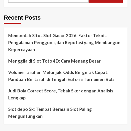
Recent Posts
Membedah Situs Slot Gacor 2026: Faktor Teknis,
Pengalaman Pengguna, dan Reputasi yang Membangun
Kepercayaan
Menggila di Slot Toto 4D: Cara Menang Besar
Volume Taruhan Melonjak, Odds Bergerak Cepat:
Panduan Bertaruh di Tengah Euforia Turnamen Bola
Judi Bola Correct Score, Tebak Skor dengan Analisis
Lengkap
Slot depo 5k: Tempat Bermain Slot Paling
Menguntungkan