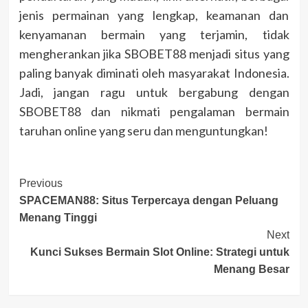
jenis permainan yang lengkap, keamanan dan
kenyamanan bermain yang terjamin, tidak
mengherankan jika SBOBET88 menjadi situs yang
paling banyak diminati oleh masyarakat Indonesia.
Jadi, jangan ragu untuk bergabung dengan
SBOBET88 dan nikmati pengalaman bermain
taruhan online yang seru dan menguntungkan!
Post
Previous
SPACEMAN88: Situs Terpercaya dengan Peluang
Navigation
Menang Tinggi
Next
Kunci Sukses Bermain Slot Online: Strategi untuk
Menang Besar