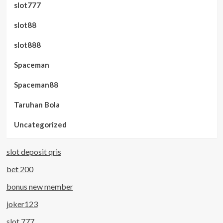
slot777
slot88
slot888
Spaceman
Spaceman88
Taruhan Bola
Uncategorized
slot deposit qris
bet 200
bonus new member
joker123
slot 777