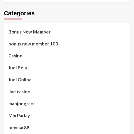
Categories
Bonus New Member
bonus new member 100
Casino
Judi Bola
Judi Online
live casino
mahjong slot
Mix Parlay
neymar88