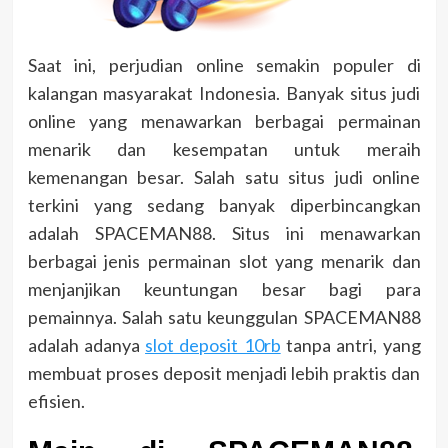
Saat ini, perjudian online semakin populer di
kalangan masyarakat Indonesia. Banyak situs judi
online yang menawarkan berbagai permainan
menarik dan kesempatan untuk meraih
kemenangan besar. Salah satu situs judi online
terkini yang sedang banyak diperbincangkan
adalah SPACEMAN88. Situs ini menawarkan
berbagai jenis permainan slot yang menarik dan
menjanjikan keuntungan besar bagi para
pemainnya. Salah satu keunggulan SPACEMAN88
adalah adanya
slot deposit 10rb
tanpa antri, yang
membuat proses deposit menjadi lebih praktis dan
efisien.