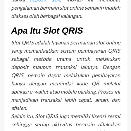
pengalaman bermain slot online semakin mudah
diakses oleh berbagai kalangan.
Apa Itu Slot QRIS
Slot QRIS adalah layanan permainan slot online
yang memanfaatkan sistem pembayaran QRIS
sebagai metode utama untuk melakukan
deposit maupun transaksi lainnya. Dengan
QRIS, pemain dapat melakukan pembayaran
hanya dengan memindai kode QR melalui
aplikasi e-wallet atau mobile banking. Proses ini
menjadikan transaksi lebih cepat, aman, dan
efisien.
Selain itu, Slot QRIS juga memiliki lisensi resmi
sehingga setiap aktivitas bermain dilakukan