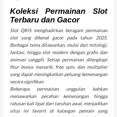
Koleksi Permainan Slot
Terbaru dan Gacor
Slot QRIS menghadirkan beragam permainan
slot yang dikenal gacor pada tahun 2025.
Berbagai tema ditawarkan, mulai dari mitologi,
fantasi, hingga slot modern dengan grafis dan
animasi canggih. Setiap permainan dilengkapi
fitur bonus menarik, free spin, dan multiplier
yang dapat meningkatkan peluang kemenangan
secara signifikan.
Beberapa permainan unggulan bahkan
menawarkan pecahan kemenangan hingga
ratusan kali lipat dari taruhan awal, menjadikan
situs ini favorit di kalangan pemain yang