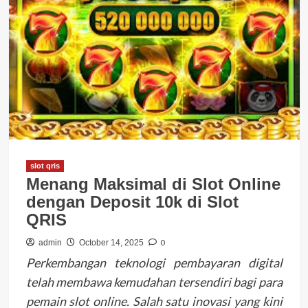
slot qris
Menang Maksimal di Slot Online
dengan Deposit 10k di Slot
QRIS
0
admin
October 14, 2025
Perkembangan teknologi pembayaran digital
telah membawa kemudahan tersendiri bagi para
pemain slot online. Salah satu inovasi yang kini