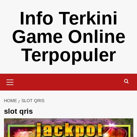
Skip
Info Terkini
to
content
Game Online
Terpopuler
Primary
Menu
HOME
SLOT QRIS
slot qris