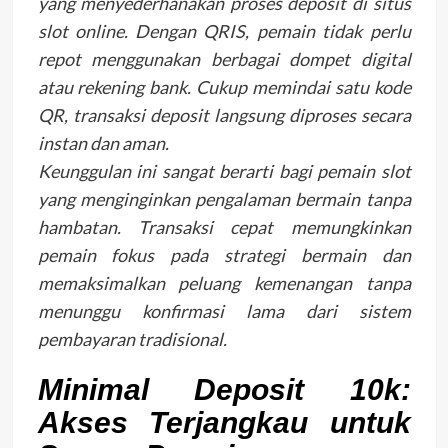
yang menyederhanakan proses deposit di situs
slot online. Dengan QRIS, pemain tidak perlu
repot menggunakan berbagai dompet digital
atau rekening bank. Cukup memindai satu kode
QR, transaksi deposit langsung diproses secara
instan dan aman.
Keunggulan ini sangat berarti bagi pemain slot
yang menginginkan pengalaman bermain tanpa
hambatan. Transaksi cepat memungkinkan
pemain fokus pada strategi bermain dan
memaksimalkan peluang kemenangan tanpa
menunggu konfirmasi lama dari sistem
pembayaran tradisional.
Minimal Deposit 10k:
Akses Terjangkau untuk