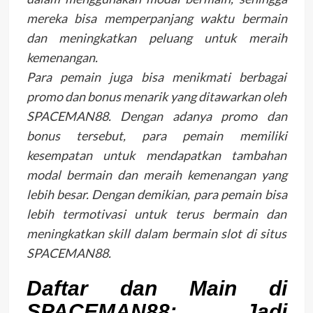
mereka bisa memperpanjang waktu bermain
dan meningkatkan peluang untuk meraih
kemenangan.
Para pemain juga bisa menikmati berbagai
promo dan bonus menarik yang ditawarkan oleh
SPACEMAN88. Dengan adanya promo dan
bonus tersebut, para pemain memiliki
kesempatan untuk mendapatkan tambahan
modal bermain dan meraih kemenangan yang
lebih besar. Dengan demikian, para pemain bisa
lebih termotivasi untuk terus bermain dan
meningkatkan skill dalam bermain slot di situs
SPACEMAN88.
Daftar dan Main di
SPACEMAN88: Jadi