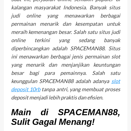
kalangan masyarakat Indonesia. Banyak situs
judi online yang menawarkan berbagai
permainan menarik dan kesempatan untuk
meraih kemenangan besar. Salah satu situs judi
online terkini yang sedang banyak
diperbincangkan adalah SPACEMAN88. Situs
ini menawarkan berbagai jenis permainan slot
yang menarik dan menjanjikan keuntungan
besar bagi para pemainnya. Salah satu
keunggulan SPACEMAN88 adalah adanya
slot
deposit 10rb
tanpa antri, yang membuat proses
deposit menjadi lebih praktis dan efisien.
Main di SPACEMAN88,
Sulit Gagal Menang!