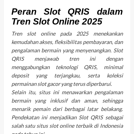
Peran Slot QRIS dalam
Tren Slot Online 2025
Tren slot online pada 2025 menekankan
kemudahan akses, fleksibilitas pembayaran, dan
pengalaman bermain yang menyenangkan. Slot
QRIS menjawab tren ini dengan
menggabungkan teknologi QRIS, minimal
deposit yang terjangkau, serta koleksi
permainan slot gacor yang terus diperbarui.
Selain itu, situs ini menawarkan pengalaman
bermain yang inklusif dan aman, sehingga
menarik pemain dari berbagai latar belakang.
Pendekatan ini menjadikan Slot QRIS sebagai
salah satu situs slot online terbaik di Indonesia
pada tahun ini.