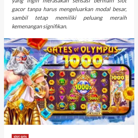
yang ingin merasakan sensasi bermain slot
gacor tanpa harus mengeluarkan modal besar,
sambil tetap memiliki peluang meraih
kemenangan signifikan.
slot qris