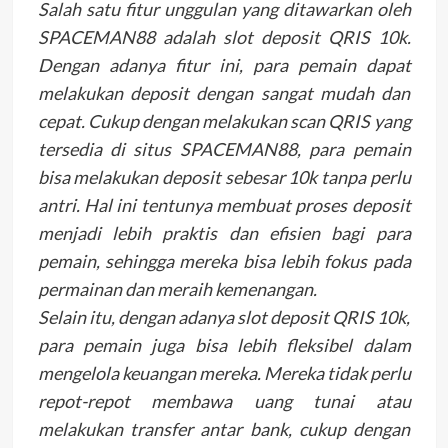
Salah satu fitur unggulan yang ditawarkan oleh
SPACEMAN88 adalah slot deposit QRIS 10k.
Dengan adanya fitur ini, para pemain dapat
melakukan deposit dengan sangat mudah dan
cepat. Cukup dengan melakukan scan QRIS yang
tersedia di situs SPACEMAN88, para pemain
bisa melakukan deposit sebesar 10k tanpa perlu
antri. Hal ini tentunya membuat proses deposit
menjadi lebih praktis dan efisien bagi para
pemain, sehingga mereka bisa lebih fokus pada
permainan dan meraih kemenangan.
Selain itu, dengan adanya slot deposit QRIS 10k,
para pemain juga bisa lebih fleksibel dalam
mengelola keuangan mereka. Mereka tidak perlu
repot-repot membawa uang tunai atau
melakukan transfer antar bank, cukup dengan