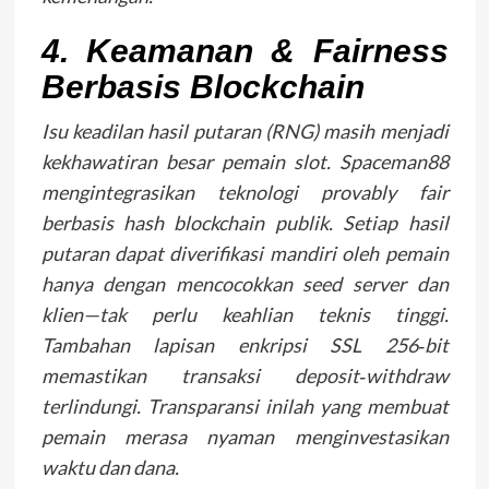
4. Keamanan & Fairness
Berbasis Blockchain
Isu keadilan hasil putaran (RNG) masih menjadi
kekhawatiran besar pemain slot. Spaceman88
mengintegrasikan teknologi
provably fair
berbasis
hash
blockchain publik. Setiap hasil
putaran dapat diverifikasi mandiri oleh pemain
hanya dengan mencocokkan
seed
server dan
klien—tak perlu keahlian teknis tinggi.
Tambahan lapisan enkripsi SSL 256‑bit
memastikan transaksi deposit‑withdraw
terlindungi. Transparansi inilah yang membuat
pemain merasa nyaman menginvestasikan
waktu dan dana.