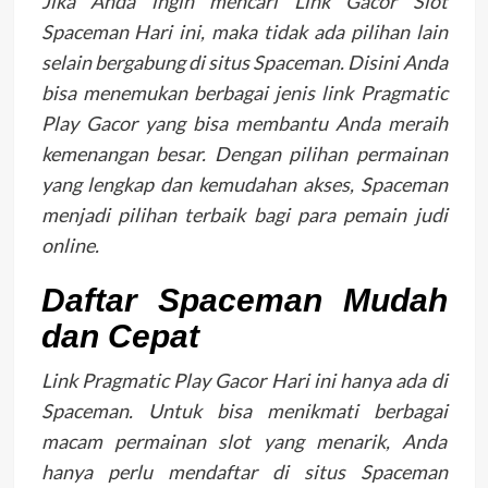
Jika Anda ingin mencari Link Gacor Slot
Spaceman Hari ini, maka tidak ada pilihan lain
selain bergabung di situs Spaceman. Disini Anda
bisa menemukan berbagai jenis link Pragmatic
Play Gacor yang bisa membantu Anda meraih
kemenangan besar. Dengan pilihan permainan
yang lengkap dan kemudahan akses, Spaceman
menjadi pilihan terbaik bagi para pemain judi
online.
Daftar Spaceman Mudah
dan Cepat
Link Pragmatic Play Gacor Hari ini hanya ada di
Spaceman. Untuk bisa menikmati berbagai
macam permainan slot yang menarik, Anda
hanya perlu mendaftar di situs Spaceman