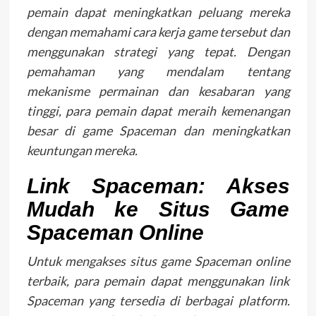
pemain dapat meningkatkan peluang mereka
dengan memahami cara kerja game tersebut dan
menggunakan strategi yang tepat. Dengan
pemahaman yang mendalam tentang
mekanisme permainan dan kesabaran yang
tinggi, para pemain dapat meraih kemenangan
besar di game Spaceman dan meningkatkan
keuntungan mereka.
Link Spaceman: Akses
Mudah ke Situs Game
Spaceman Online
Untuk mengakses situs game Spaceman online
terbaik, para pemain dapat menggunakan link
Spaceman yang tersedia di berbagai platform.