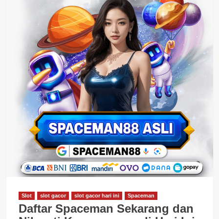
Slot
slot gacor
slot gacor hari ini
Spaceman
Daftar Spaceman Sekarang dan