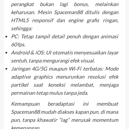
perangkat bukan lagi bonus, melainkan
keharusan. Mesin Spaceman88 ditulis dengan
HTML5 responsif dan engine grafis ringan,
sehingga:
PC: Tetap tampil detail penuh dengan animasi
60 fps.
Android & iOS: UI otomatis menyesuaikan layar
sentuh, tanpa mengurangi efek visual.
Jaringan 4G/5G maupun Wi‑Fi terbatas: Mode
adaptive graphics
menurunkan resolusi efek
partikel saat koneksi melambat, menjaga
permainan tetap mulus tanpa jeda.
Kemampuan beradaptasi ini membuat
Spaceman88 mudah diakses kapan pun, di mana
pun, tanpa khawatir “lag” merusak momentum
kemenangan.