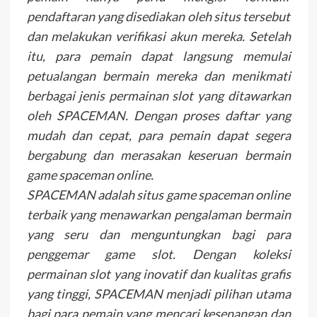
pendaftaran yang disediakan oleh situs tersebut
dan melakukan verifikasi akun mereka. Setelah
itu, para pemain dapat langsung memulai
petualangan bermain mereka dan menikmati
berbagai jenis permainan slot yang ditawarkan
oleh SPACEMAN. Dengan proses daftar yang
mudah dan cepat, para pemain dapat segera
bergabung dan merasakan keseruan bermain
game spaceman online.
SPACEMAN adalah situs game spaceman online
terbaik yang menawarkan pengalaman bermain
yang seru dan menguntungkan bagi para
penggemar game slot. Dengan koleksi
permainan slot yang inovatif dan kualitas grafis
yang tinggi, SPACEMAN menjadi pilihan utama
bagi para pemain yang mencari kesenangan dan