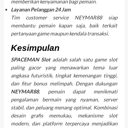
memberikan kenyamanan bagi pemain.
Layanan Pelanggan 24 Jam
Tim customer service NEYMAR88 siap
membantu pemain kapan saja, baik terkait
pertanyaan game maupun kendala transaksi.
Kesimpulan
SPACEMAN Slot
adalah salah satu game slot
paling gacor yang menawarkan tema luar
angkasa futuristik, tingkat kemenangan tinggi,
dan fitur bonus melimpah. Dengan dukungan
NEYMAR88
, pemain dapat menikmati
pengalaman bermain yang nyaman, server
stabil, dan peluang menang optimal. Kombinasi
desain grafis memukau, mekanisme slot
modern, dan platform terpercaya menjadikan