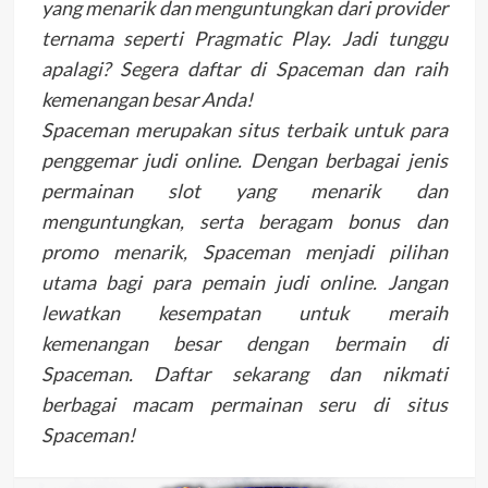
yang menarik dan menguntungkan dari provider
ternama seperti Pragmatic Play. Jadi tunggu
apalagi? Segera daftar di Spaceman dan raih
kemenangan besar Anda!
Spaceman merupakan situs terbaik untuk para
penggemar judi online. Dengan berbagai jenis
permainan slot yang menarik dan
menguntungkan, serta beragam bonus dan
promo menarik, Spaceman menjadi pilihan
utama bagi para pemain judi online. Jangan
lewatkan kesempatan untuk meraih
kemenangan besar dengan bermain di
Spaceman. Daftar sekarang dan nikmati
berbagai macam permainan seru di situs
Spaceman!