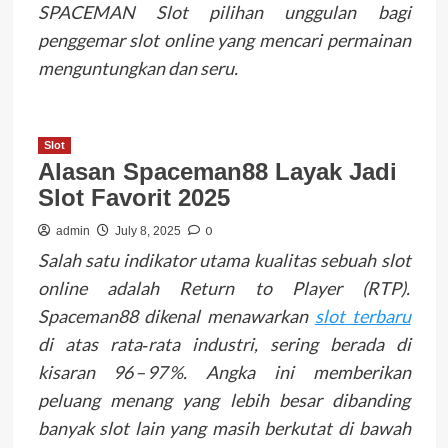
SPACEMAN Slot pilihan unggulan bagi
penggemar slot online yang mencari permainan
menguntungkan dan seru.
Slot
Alasan Spaceman88 Layak Jadi
Slot Favorit 2025
0
admin
July 8, 2025
Salah satu indikator utama kualitas sebuah slot
online adalah Return to Player (RTP).
Spaceman88 dikenal menawarkan
slot terbaru
di atas rata‑rata industri, sering berada di
kisaran 96 – 97 %. Angka ini memberikan
peluang menang yang lebih besar dibanding
banyak slot lain yang masih berkutat di bawah